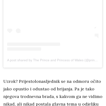
A post shared by The Prince and Princess of Wales (@princeandprincessofwales)
Uzrok? Prijestolonasljednik se na odmoru očito
jako opustio i odustao od brijanja. Pa je tako
njegova trodnevna brada, s kakvom ga ne vidimo
nikad, ali nikad postala glavna tema u odjeljku