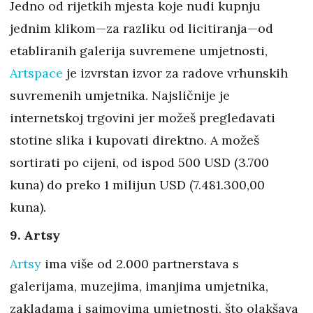
Jedno od rijetkih mjesta koje nudi kupnju
jednim klikom—za razliku od licitiranja—od
etabliranih galerija suvremene umjetnosti,
Artspace
je izvrstan izvor za radove vrhunskih
suvremenih umjetnika. Najsličnije je
internetskoj trgovini jer možeš pregledavati
stotine slika i kupovati direktno. A možeš
sortirati po cijeni, od ispod 500 USD (3.700
kuna) do preko 1 milijun USD (7.481.300,00
kuna).
9. Artsy
Artsy
ima više od 2.000 partnerstava s
galerijama, muzejima, imanjima umjetnika,
zakladama i sajmovima umjetnosti, što olakšava