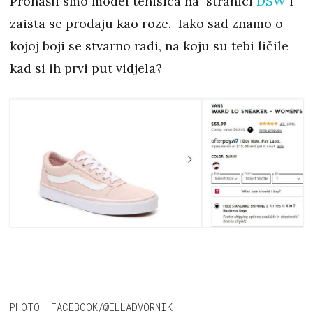
Pronašli smo model tenisica na stranici
DSW
i
zaista se prodaju kao roze. Iako sad znamo o
kojoj boji se stvarno radi, na koju su tebi ličile
kad si ih prvi put vidjela?
PHOTO: FACEBOOK/@ELLADVORNIK