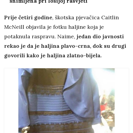
snimljena pri lošijoj rasvjeti
Prije četiri godine
, škotska pjevačica Caitlin
McNeill
objavila je fotku haljine koja je
potaknula raspravu. Naime,
jedan dio javnosti
rekao je da je haljina plavo-crna, dok su drugi
govorili kako je haljina zlatno-bijela.