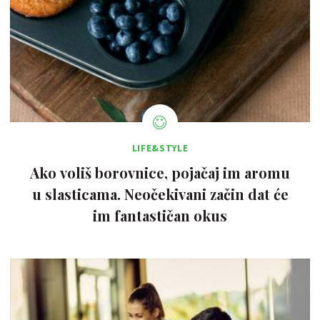
LIFE&STYLE
Ako voliš borovnice, pojačaj im aromu
u slasticama. Neočekivani začin dat će
im fantastičan okus