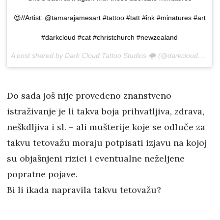
😍//Artist: @tamarajamesart #tattoo #tatt #ink #minatures #art
#darkcloud #cat #christchurch #newzealand
A post shared by Dark Cloud Tattoo Studios 🌩 (@darkcloud_studiosnz) on
Do sada još nije provedeno znanstveno
istraživanje je li takva boja prihvatljiva, zdrava,
neškdljiva i sl. – ali mušterije koje se odluče za
takvu tetovažu moraju potpisati izjavu na kojoj
su objašnjeni rizici i eventualne neželjene
popratne pojave.
Bi li ikada napravila takvu tetovažu?