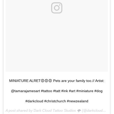
MINIATURE ALRET😍😍😍 Pets are your family too.// Artist:
@tamarajamesart #tattoo #tatt #ink #art #miniature #dog
#darkcloud #christchurch #newzealand
A post shared by Dark Cloud Tattoo Studios 🌩 (@darkcloud_studiosnz) on