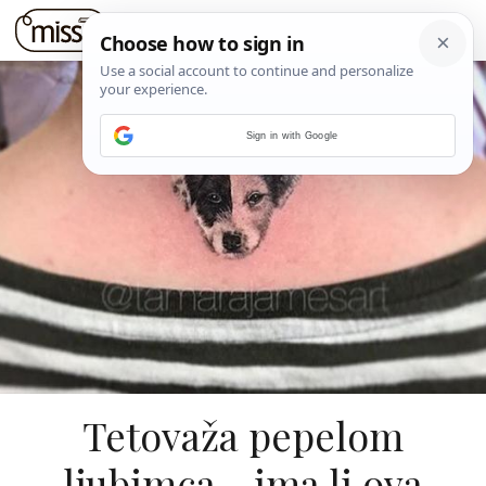
Sign in with Google
Tetovaža pepelom
ljubimca - ima li ova