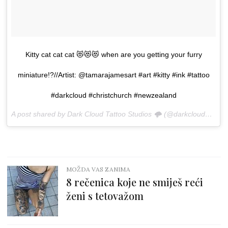
Kitty cat cat cat 😻😻😻 when are you getting your furry
miniature!?//Artist: @tamarajamesart #art #kitty #ink #tattoo
#darkcloud #christchurch #newzealand
A post shared by Dark Cloud Tattoo Studios 🌩 (@darkcloud_studiosnz) on
MOŽDA VAS ZANIMA
8 rečenica koje ne smiješ reći
ženi s tetovažom