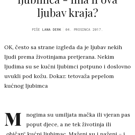
ljubav kraja?
PIŠE
LANA DERK
04. PROSINCA 2017.
OK, često sa strane izgleda da je ljubav nekih
ljudi prema životinjama pretjerana. Nekim
ljudima su se kućni ljubimci potpuno i doslovno
uvukli pod kožu. Dokaz: tetovaža pepelom
kućnog ljubimca
M
nogima su umiljata mačka ili vjeran pas
poput djece, a ne tek životinja ili
„običan“ kućni ljubimac. Maženi su i paženi – i