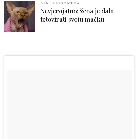
MOŽDA VAS ZANIMA
Nevjerojatno: žena je dala
tetovirati svoju mačku