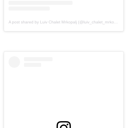
A post shared by Luiv Chalet Mrkopalj (@luiv_chalet_mrkopalj)