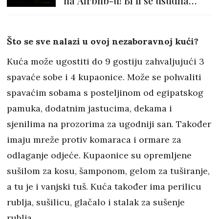
na Airbnb-u! Bi li se usudila
provesti noć u njoj?
Što se sve nalazi u ovoj nezaboravnoj kući?
Kuća može ugostiti do 9 gostiju zahvaljujući 3
spavaće sobe i 4 kupaonice. Može se pohvaliti
spavaćim sobama s posteljinom od egipatskog
pamuka, dodatnim jastucima, dekama i
sjenilima na prozorima za ugodniji san. Također
imaju mreže protiv komaraca i ormare za
odlaganje odjeće. Kupaonice su opremljene
sušilom za kosu, šamponom, gelom za tuširanje,
a tu je i vanjski tuš. Kuća također ima perilicu
rublja, sušilicu, glačalo i stalak za sušenje
rublja.