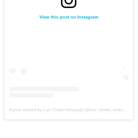
View this post on Instagram
A post shared by Luiv Chalet Mrkopalj (@luiv_chalet_mrkopalj)