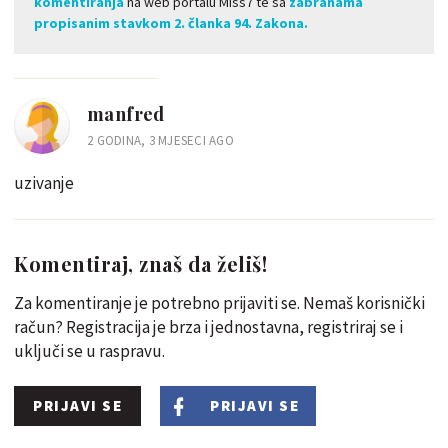
komentiranja
na web portalu Miss7 te sa
zabranama
propisanim stavkom 2. članka 94. Zakona.
manfred
2 GODINA, 3 MJESECI AGO
uzivanje
Komentiraj, znaš da želiš!
Za komentiranje je potrebno prijaviti se. Nemaš korisnički
račun? Registracija je brza i jednostavna, registriraj se i
uključi se u raspravu.
PRIJAVI SE
PRIJAVI SE