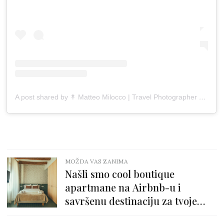
A post shared by ↟ Matteo Milocco | Travel Photographer (@matteo.milocco)
MOŽDA VAS ZANIMA
Našli smo cool boutique
apartmane na Airbnb-u i
savršenu destinaciju za tvoje
sljedeće putovanje