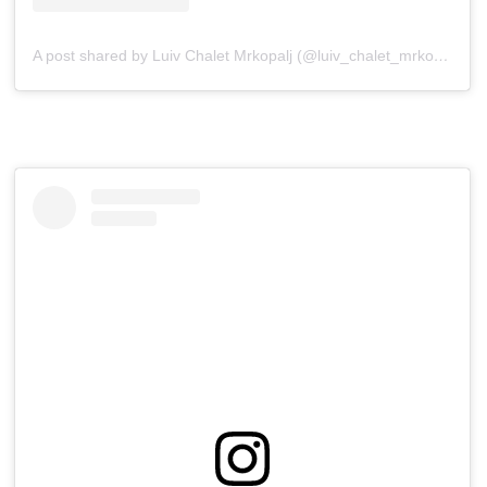
A post shared by Luiv Chalet Mrkopalj (@luiv_chalet_mrkopalj)