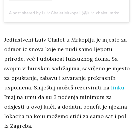
A post shared by Luiv Chalet Mrkopalj (@luiv_chalet_mrkopalj)
Jedinstveni Luiv Chalet u Mrkoplju je mjesto za
odmor iz snova koje ne nudi samo ljepotu
prirode, već i udobnost luksuznog doma. Sa
svojim vrhunskim sadržajima, savršeno je mjesto
za opuštanje, zabavu i stvaranje prekrasnih
uspomena. Smještaj možeš rezervirati na
linku
.
Imaj na umu da su 2 noćenja minimum za
odsjesti u ovoj kući, a dodatni benefit je njezina
lokacija na koju možemo stići za samo sat i pol
iz Zagreba.