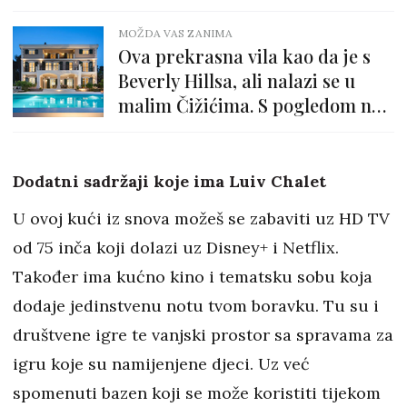
MOŽDA VAS ZANIMA
Ova prekrasna vila kao da je s
Beverly Hillsa, ali nalazi se u
malim Čižićima. S pogledom na
more ugošćuje 12 ljudi
Dodatni sadržaji koje ima Luiv Chalet
U ovoj kući iz snova možeš se zabaviti uz HD TV
od 75 inča koji dolazi uz Disney+ i Netflix.
Također ima kućno kino i tematsku sobu koja
dodaje jedinstvenu notu tvom boravku. Tu su i
društvene igre te vanjski prostor sa spravama za
igru koje su namijenjene djeci. Uz već
spomenuti bazen koji se može koristiti tijekom