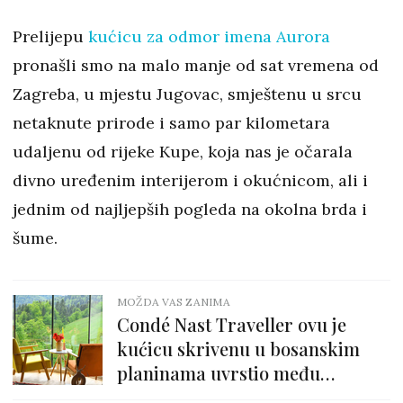
Prelijepu
kućicu za odmor imena Aurora
pronašli smo na malo manje od sat vremena od
Zagreba, u mjestu Jugovac, smještenu u srcu
netaknute prirode i samo par kilometara
udaljenu od rijeke Kupe, koja nas je očarala
divno uređenim interijerom i okućnicom, ali i
jednim od najljepših pogleda na okolna brda i
šume.
MOŽDA VAS ZANIMA
Condé Nast Traveller ovu je
kućicu skrivenu u bosanskim
planinama uvrstio među
najljepše