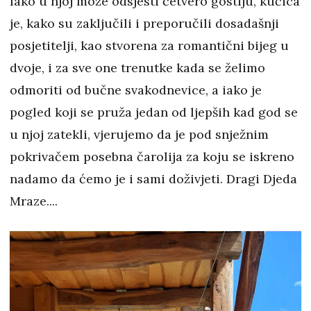
Iako u njoj može odsjesti četvero gostiju, kućica
je, kako su zaključili i preporučili dosadašnji
posjetitelji, kao stvorena za romantični bijeg u
dvoje, i za sve one trenutke kada se želimo
odmoriti od bučne svakodnevice, a iako je
pogled koji se pruža jedan od ljepših kad god se
u njoj zatekli, vjerujemo da je pod snježnim
pokrivačem posebna čarolija za koju se iskreno
nadamo da ćemo je i sami doživjeti. Dragi Djeda
Mraze....