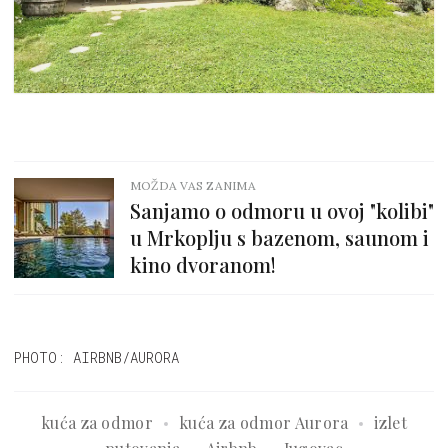
MOŽDA VAS ZANIMA
Sanjamo o odmoru u ovoj "kolibi"
u Mrkoplju s bazenom, saunom i
kino dvoranom!
PHOTO: AIRBNB/AURORA
kuća za odmor
kuća za odmor Aurora
izlet