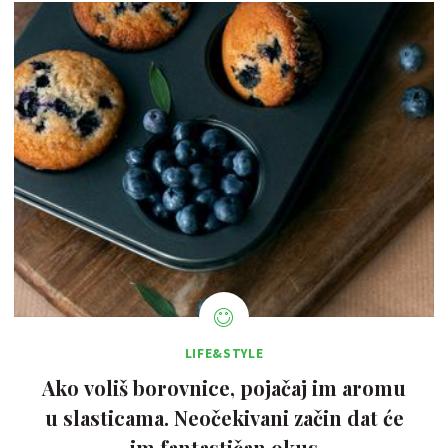
LIFE&STYLE
Ako voliš borovnice, pojačaj im aromu
u slasticama. Neočekivani začin dat će
im fantastičan okus