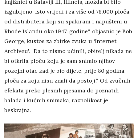
knjižnici u Bataviji III, Illinois, možda bi bilo
izgubljeno. Isto vrijedi i za više od 78.000 ploča
od distributera koji su spakirani i napušteni u
Rhode Islandu oko 1947. godine“, objasnio je Bob
George, kustos za zbirke zvuka u 'Internet
Archiveu'. „Da to nismo učinili, obitelj nikada ne
bi otkrila ploču koju je sam snimio njihov
pokojni otac kad je bio dijete, prije 80 godina -
ploča za koju nisu znali da postoji.“ Od zvučnih
efekata preko plesnih pjesama do poznatih
balada i kućnih snimaka, raznolikost je
beskrajna.