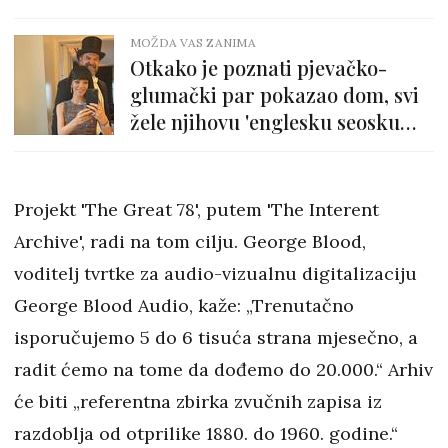
MOŽDA VAS ZANIMA
Otkako je poznati pjevačko-
glumački par pokazao dom, svi
žele njihovu 'englesku seosku
kuhinju'
Projekt 'The Great 78', putem 'The Interent
Archive', radi na tom cilju. George Blood,
voditelj tvrtke za audio-vizualnu digitalizaciju
George Blood Audio, kaže: „Trenutačno
isporučujemo 5 do 6 tisuća strana mjesečno, a
radit ćemo na tome da dođemo do 20.000.“ Arhiv
će biti „referentna zbirka zvučnih zapisa iz
razdoblja od otprilike 1880. do 1960. godine.“