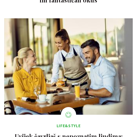
LIFE&STYLE
Uvijek čavrljaš s nepoznatim ljudima: