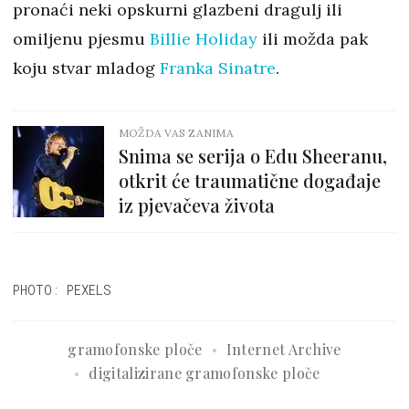
pronaći neki opskurni glazbeni dragulj ili
omiljenu pjesmu
Billie Holiday
ili možda pak
koju stvar mladog
Franka Sinatre
.
MOŽDA VAS ZANIMA
Snima se serija o Edu Sheeranu,
otkrit će traumatične događaje
iz pjevačeva života
PHOTO: PEXELS
gramofonske ploče
Internet Archive
digitalizirane gramofonske ploče