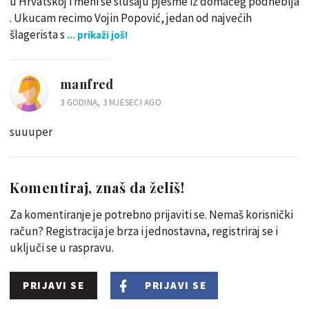
u Hrvatskoj i meni se slušaju pjesme iz domaćeg podneblja
. Ukucam recimo Vojin Popović, jedan od najvećih
šlagerista s
... prikaži još!
manfred
3 GODINA, 3 MJESECI AGO
suuuper
Komentiraj, znaš da želiš!
Za komentiranje je potrebno prijaviti se. Nemaš korisnički
račun? Registracija je brza i jednostavna, registriraj se i
uključi se u raspravu.
PRIJAVI SE
PRIJAVI SE