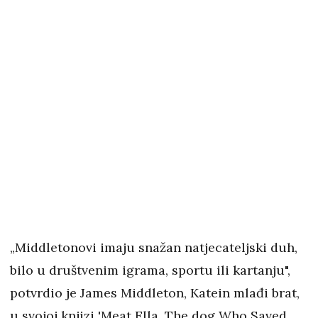
„Middletonovi imaju snažan natjecateljski duh,
bilo u društvenim igrama, sportu ili kartanju",
potvrdio je James Middleton, Katein mlađi brat,
u svojoj knjizi 'Meat Ella, The dog Who Saved