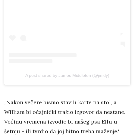
A post shared by James Middleton (@jmidy)
„Nakon večere bismo stavili karte na stol, a
William bi očajnički tražio izgovor da nestane.
Većinu vremena izvodio bi našeg psa Ellu u
šetnju - ili tvrdio da joj hitno treba maženje."