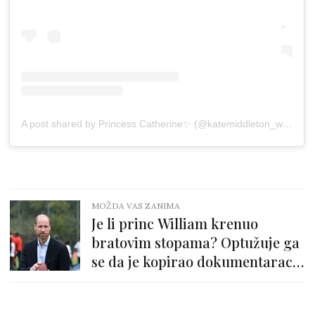
A post shared by Princess Catherine✨ (@katemiddleton_wales)
MOŽDA VAS ZANIMA
Je li princ William krenuo
bratovim stopama? Optužuje ga
se da je kopirao dokumentarac o
Harryju i Meghan