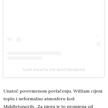
A post shared by Just Jared (@justjared)
Unatoč povremenom povlačenju, William cijeni
toplu i neformalnu atmosferu kod
Middletonovih. „Za njega je to promjena od