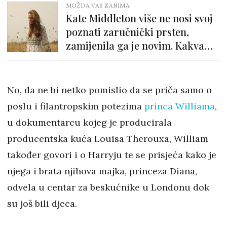
MOŽDA VAS ZANIMA
Kate Middleton više ne nosi svoj
poznati zaručnički prsten,
zamijenila ga je novim. Kakva
simbolika se krije iza toga?
No, da ne bi netko pomislio da se priča samo o
poslu i filantropskim potezima
princa Williama
,
u dokumentarcu kojeg je producirala
producentska kuća Louisa Therouxa, William
također govori i o Harryju te se prisjeća kako je
njega i brata njihova majka, princeza Diana,
odvela u centar za beskućnike u Londonu dok
su još bili djeca.