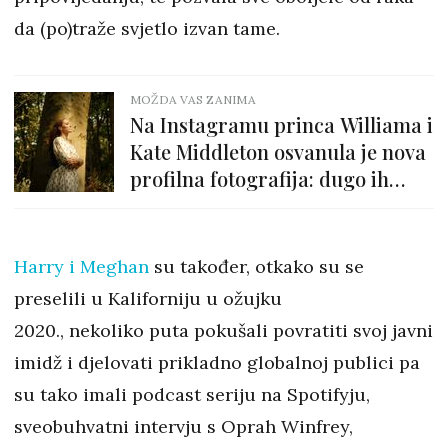
da (po)traže svjetlo izvan tame.
MOŽDA VAS ZANIMA
Na Instagramu princa Williama i
Kate Middleton osvanula je nova
profilna fotografija: dugo ih
nismo vidjeli ovako sretne
Harry i Meghan
su također, otkako su se
preselili u Kaliforniju u ožujku
2020., nekoliko puta pokušali povratiti svoj javni
imidž i djelovati prikladno globalnoj publici pa
su tako imali podcast seriju na Spotifyju,
sveobuhvatni intervju s Oprah Winfrey,