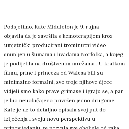
Podsjetimo, Kate Middleton je 9. rujna
objavila da je završila s kemoterapijom kroz
umjetnički producirani trominutni video
snimljen u šumama i livadama Norfolka, a kojeg
je podijelila na društvenim mrežama . U kratkom
filmu, princ i princeza od Walesa bili su
minimalno formalni, svo troje njihove djece
vidjeli smo kako prave grimase i igraju se, a par
je bio neuobičajeno privržen jedno drugome.
Kate je uz to detaljno opisala svoj put do
izlječenja i svoju novu perspektivu u
pripovijedanju, te pozvala sve oboljele od raka