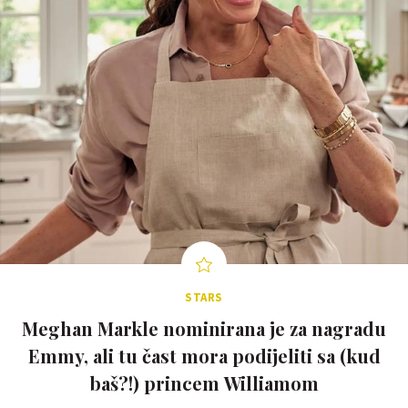
STARS
Meghan Markle nominirana je za nagradu
Emmy, ali tu čast mora podijeliti sa (kud
baš?!) princem Williamom