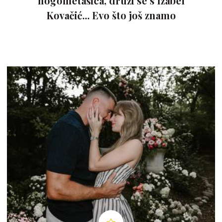
nogometašica, druži se s Izabel
Kovačić... Evo što još znamo