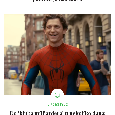
LIFE&STYLE
Do 'kluba milijardera' u nekoliko dana: