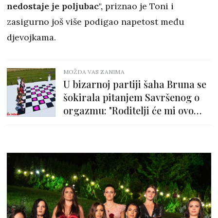
nedostaje je poljubac",
priznao je Toni i
zasigurno još više podigao napetost među
djevojkama.
MOŽDA VAS ZANIMA
U bizarnoj partiji šaha Bruna se
šokirala pitanjem Savršenog o
orgazmu: "Roditelji će mi ovo
gledati"