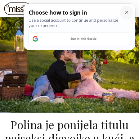
Sign in with Google
Polina je ponijela titulu
najseksi djevojke u kući, a