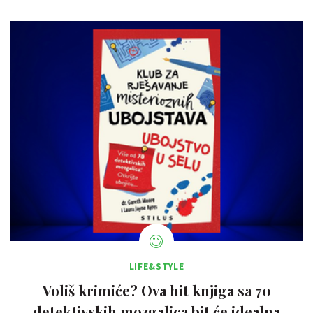
LIFE&STYLE
Voliš krimiće? Ova hit knjiga sa 70
detektivskih mozgalica bit će idealna