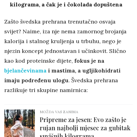
kilograma, a čak je i čokolada dopuštena
Zašto švedska prehrana trenutačno osvaja
svijet? Naime, iza nje nema zamornog brojanja
kalorija i stalnog kruljenja u trbuhu, nego je
njezin koncept jednostavan i učinkovit. Slično
kao kod proteinske dijete,
fokus je na
bjelančevinama
i mastima, a ugljikohidrati
imaju podređenu ulogu
. Švedska prehrana
razlikuje tri skupine namirnica:
MOŽDA VAS ZANIMA
Pripreme za jesen: Evo zašto je
rujan najbolji mjesec za gubitak
suvišnih kilograma