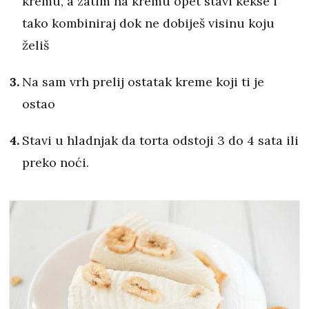
kremu, a zatim na kremu opet stavi kekse i
tako kombiniraj dok ne dobiješ visinu koju
želiš
Na sam vrh prelij ostatak kreme koji ti je
ostao
Stavi u hladnjak da torta odstoji 3 do 4 sata ili
preko noći.