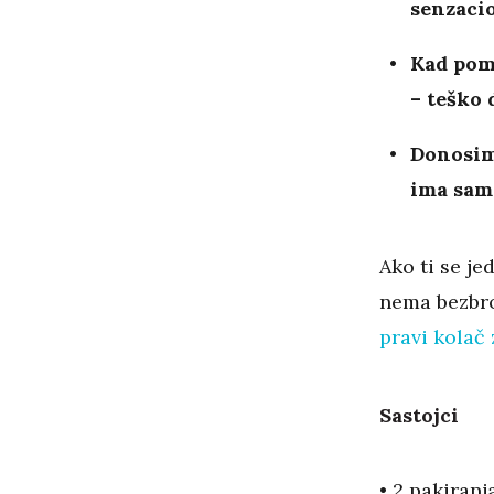
senzaci
Kad pomi
– teško 
Donosim
ima samo
Ako ti se je
nema bezbroj
pravi kolač 
Sastojci
• 2 pakiranj