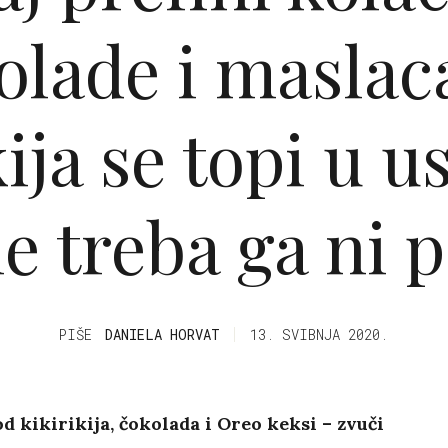
olade i maslac
kija se topi u u
ne treba ga ni p
PIŠE
DANIELA HORVAT
13. SVIBNJA 2020.
d kikirikija, čokolada i Oreo keksi – zvuči