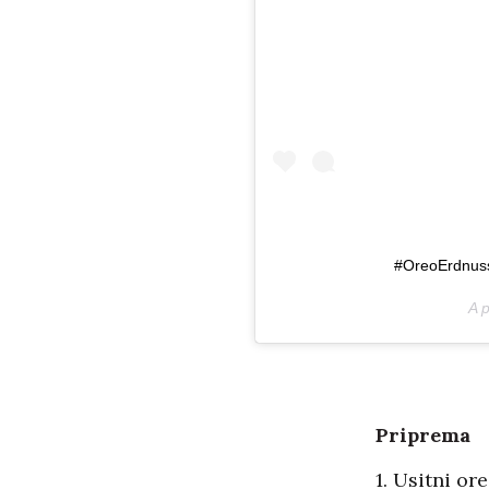
#OreoErdnuss
A 
Priprema
1. Usitni or