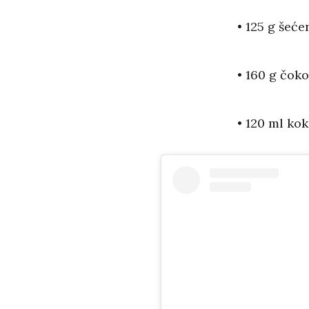
• 125 g šeće
• 160 g čok
• 120 ml ko