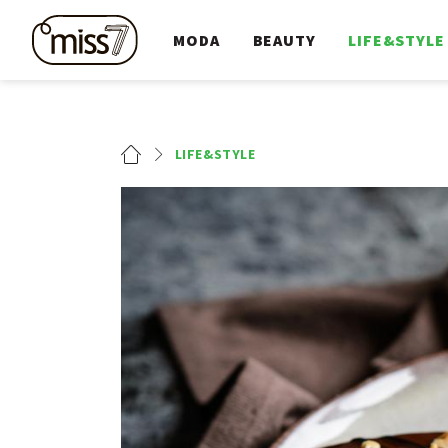
MODA
BEAUTY
LIFE&STYLE
LIFE&STYLE