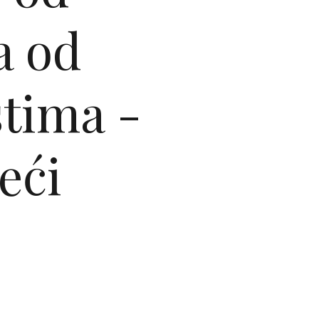
a od
stima -
eći