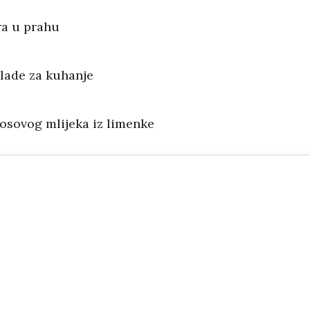
ra u prahu
olade za kuhanje
kosovog mlijeka iz limenke