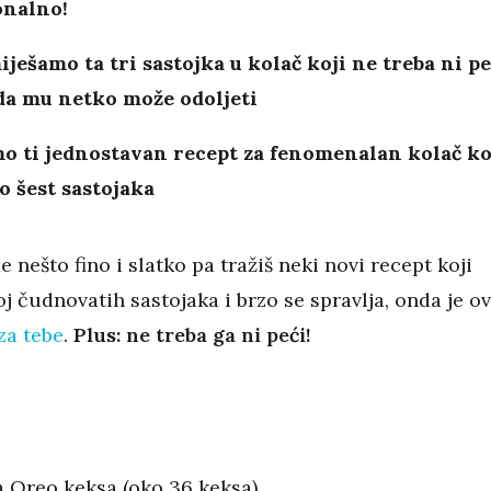
onalno!
ješamo ta tri sastojka u kolač koji ne treba ni pe
da mu netko može odoljeti
o ti jednostavan recept za fenomenalan kolač ko
 šest sastojaka
de nešto fino i slatko pa tražiš neki novi recept koji
 čudnovatih sastojaka i brzo se spravlja, onda je o
za tebe
.
Plus: ne treba ga ni peći!
a Oreo keksa (oko 36 keksa)