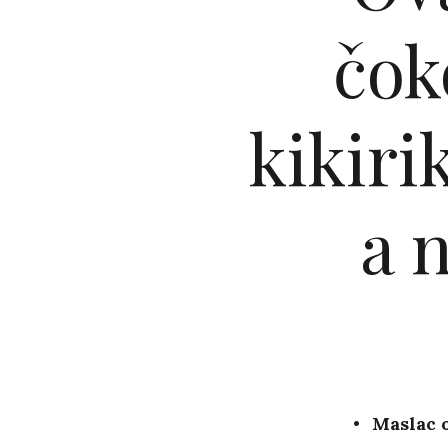
čok
kikiri
a 
Maslac o