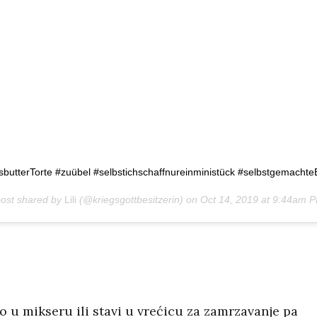
butterTorte #zuübel #selbstichschaffnureinministück #selbstgemachte
post shared by
Lili
(@kriegsgottbesitzerin) on
Oct 14, 2019 at 9:44am 
eo u mikseru ili stavi u vrećicu za zamrzavanje pa