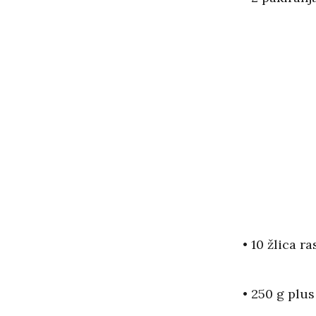
• 10 žlica r
• 250 g plus