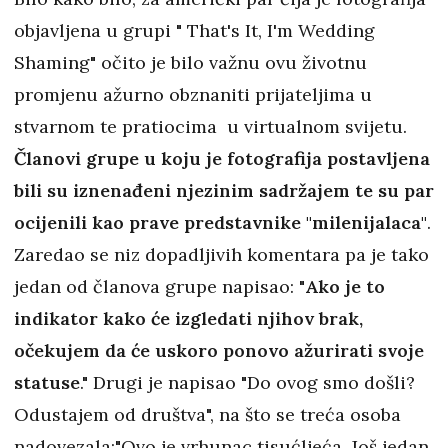
objavljena u grupi " That's It, I'm Wedding
Shaming" očito je bilo važnu ovu životnu
promjenu ažurno obznaniti prijateljima u
stvarnom te pratiocima u virtualnom svijetu.
Članovi grupe u koju je fotografija postavljena
bili su iznenađeni njezinim sadržajem te su par
ocijenili kao prave predstavnike "milenijalaca"
.
Zaredao se niz dopadljivih komentara pa je tako
jedan od članova grupe napisao: "
Ako je to
indikator kako će izgledati njihov brak,
očekujem da će uskoro ponovo ažurirati svoje
statuse
." Drugi je napisao "Do ovog smo došli?
Odustajem od društva", na što se treća osoba
nadovezala:"Ovo je vrhunac tisućljeća. Još jedan