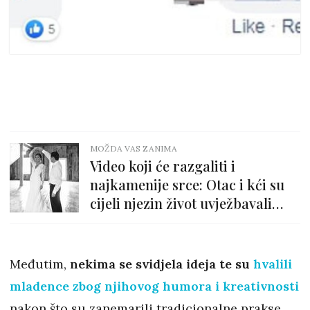
MOŽDA VAS ZANIMA
Video koji će razgaliti i
najkamenije srce: Otac i kći su
cijeli njezin život uvježbavali
ovaj ples
Međutim,
nekima se svidjela ideja te su
hvalili
mladence zbog njihovog humora i kreativnosti
nakon što su zanemarili tradicionalne prakse.