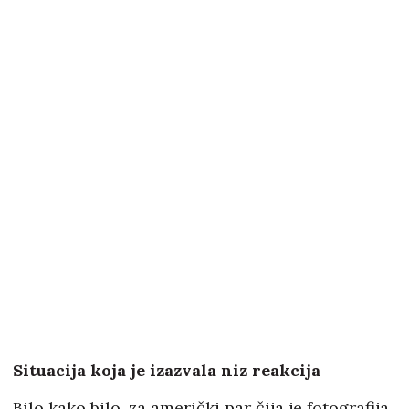
Situacija koja je izazvala niz reakcija
Bilo kako bilo, za američki par čija je fotografija