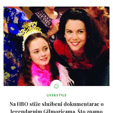
LIFE&STYLE
Na HBO stiže službeni dokumentarac o
legendarnim Gilmoricama. Što znamo