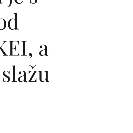
od
KEI, a
 slažu