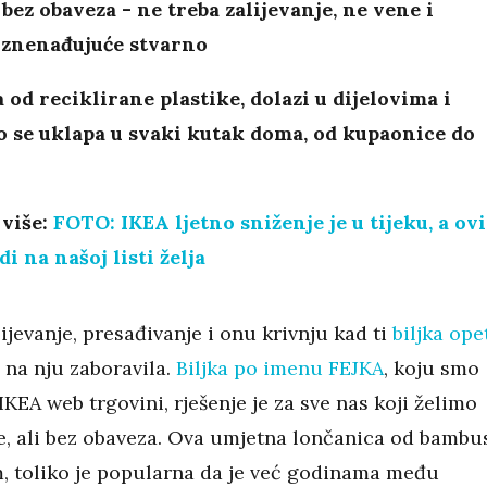
bez obaveza - ne treba zalijevanje, ne vene i
iznenađujuće stvarno
 od reciklirane plastike, dolazi u dijelovima i
 se uklapa u svaki kutak doma, od kupaonice do
 više:
FOTO: IKEA ljetno sniženje je u tijeku, a ovi
i na našoj listi želja
ijevanje, presađivanje i onu krivnju kad ti
biljka ope
i na nju zaboravila.
Biljka po imenu FEJKA
, koju smo
IKEA web trgovini, rješenje je za sve nas koji želimo
e, ali bez obaveza. Ova umjetna lončanica od bambu
m, toliko je popularna da je već godinama među