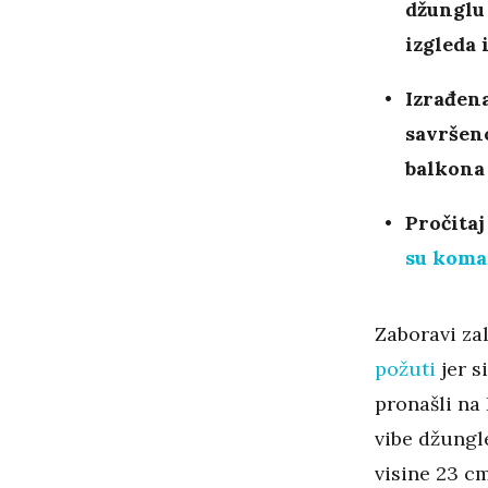
džunglu 
izgleda 
Izrađena
savršeno
balkona
Pročitaj
su komad
Zaboravi zal
požuti
jer s
pronašli na 
vibe džungl
visine 23 c