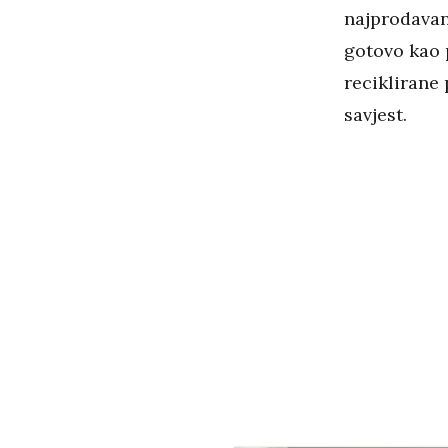
najprodavan
gotovo kao 
reciklirane 
savjest.