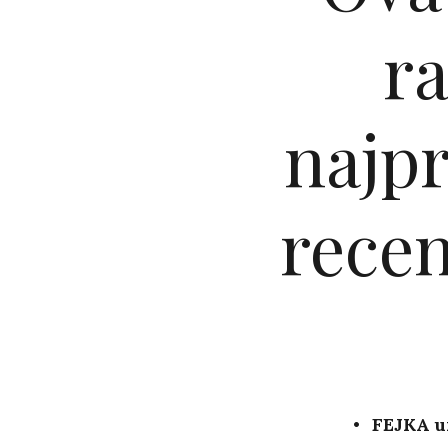
r
najpr
recen
FEJKA um