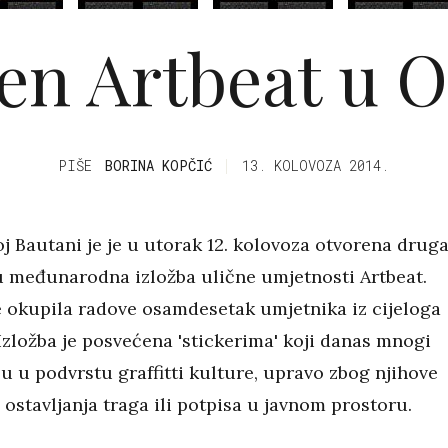
en Artbeat u O
PIŠE
BORINA KOPČIĆ
13. KOLOVOZA 2014.
oj Bautani je je u utorak 12. kolovoza otvorena drug
 međunarodna izložba ulične umjetnosti Artbeat.
je okupila radove osamdesetak umjetnika iz cijeloga
 Izložba je posvećena 'stickerima' koji danas mnogi
ju u podvrstu graffitti kulture, upravo zbog njihove
 ostavljanja traga ili potpisa u javnom prostoru.