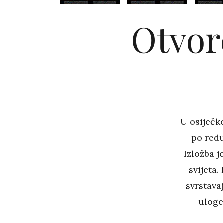
Otvor
U osiječk
po redu
Izložba 
svijeta.
svrstava
uloge