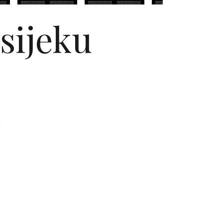
sijeku
a