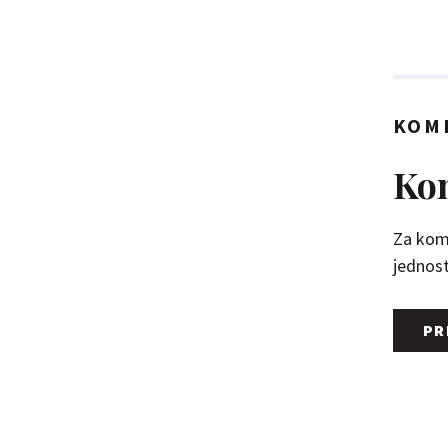
KOM
Kom
Za kome
jednosta
PR