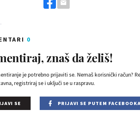
ENTARI
0
entiraj, znaš da želiš!
ntiranje je potrebno prijaviti se. Nemaš korisnički račun? Reg
vna, registriraj se i uključi se u raspravu.
IJAVI SE
PRIJAVI SE
PUTEM FACEBOOK