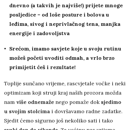
dnevno (a takvih je najviše!) prijete mnoge
posljedice – od loše posture i bolova u
leđima, sivog i neprivlačnog tena, manjka
energije i zadovoljstva
Srećom, imamo savjete koje u svoju rutinu
možeš početi uvoditi odmah, a vrlo brzo
primijetit ćeš i rezultate!
Toplije sunčano vrijeme, rascvjetale voćke i neki
optimizam koji struji kraj naših prozora možda
nam
više odnemaže
nego pomaže dok
sjedimo
u svojim stolcima
i dovršavamo radne zadatke.
Sjedit ćemo sigurno još nekoliko sati
i tako
svaki dan do vikenda
. Za većinu nas vrijeme