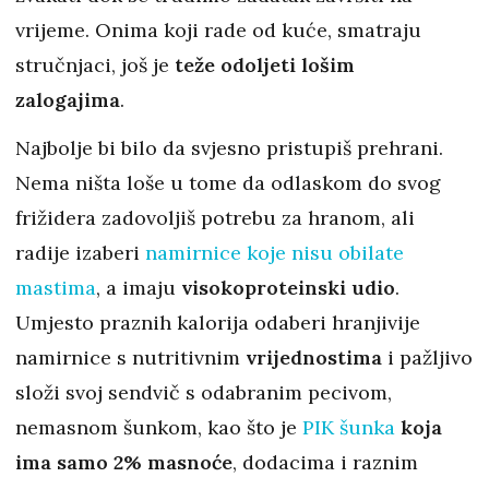
vrijeme. Onima koji rade od kuće, smatraju
stručnjaci, još je
teže odoljeti lošim
zalogajima
.
Najbolje bi bilo da svjesno pristupiš prehrani.
Nema ništa loše u tome da odlaskom do svog
frižidera zadovoljiš potrebu za hranom, ali
radije izaberi
namirnice koje nisu obilate
mastima
, a imaju
visokoproteinski udio
.
Umjesto praznih kalorija odaberi hranjivije
namirnice s nutritivnim
vrijednostima
i pažljivo
složi svoj sendvič s odabranim pecivom,
nemasnom šunkom, kao što je
PIK šunka
koja
ima samo 2% masnoće
, dodacima i raznim