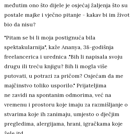
međutim ono što dijele je osjećaj žaljenja što su
postale majke i vječno pitanje - kakav bi im život
bio da nisu?
"Pitam se bi li moja postignuća bila
spektakularnija", kaže Ananya, 38-godišnja
freelancerica i urednica ."Bih li napisala svoju
drugu ili treću knjigu? Bih li mogla više
putovati, u potrazi za pričom? Osjećam da me
majčinstvo toliko usporilo." Prijateljima
ne zavidi na spontanim odmorima, već na
vremenu i prostoru koje imaju za razmišljanje o
stvarima koje ih zanimaju, umjesto o dječjim
pregledima, alergijama, hrani, igračkama koje
žele itd.