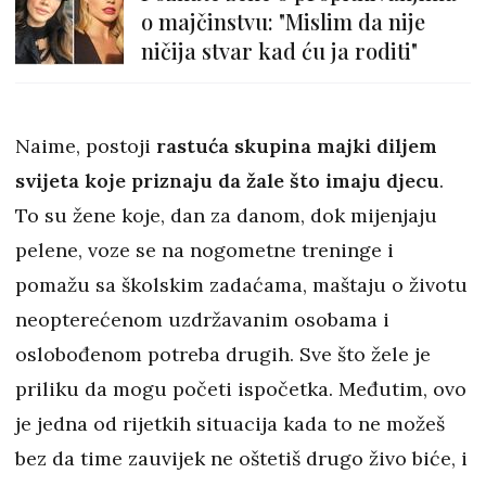
o majčinstvu: "Mislim da nije
ničija stvar kad ću ja roditi"
Naime, postoji
rastuća skupina majki diljem
svijeta koje priznaju da žale što imaju djecu
.
To su žene koje, dan za danom, dok mijenjaju
pelene, voze se na nogometne treninge i
pomažu sa školskim zadaćama, maštaju o životu
neopterećenom uzdržavanim osobama i
oslobođenom potreba drugih. Sve što žele je
priliku da mogu početi ispočetka. Međutim, ovo
je jedna od rijetkih situacija kada to ne možeš
bez da time zauvijek ne oštetiš drugo živo biće, i