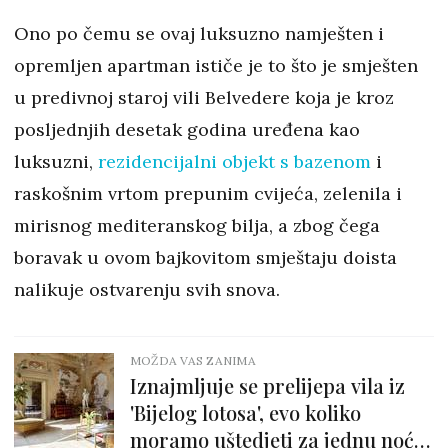
Ono po čemu se ovaj luksuzno namješten i
opremljen apartman ističe je to što je smješten
u predivnoj staroj vili Belvedere koja je kroz
posljednjih desetak godina uređena kao
luksuzni,
rezidencijalni objekt s bazenom
i
raskošnim vrtom prepunim cvijeća, zelenila i
mirisnog mediteranskog bilja, a zbog čega
boravak u ovom bajkovitom smještaju doista
nalikuje ostvarenju svih snova.
MOŽDA VAS ZANIMA
Iznajmljuje se prelijepa vila iz
'Bijelog lotosa', evo koliko
moramo uštedjeti za jednu noć u