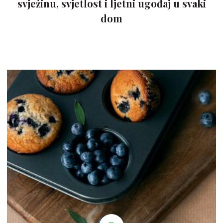
svježinu, svjetlost i ljetni ugođaj u svaki
dom