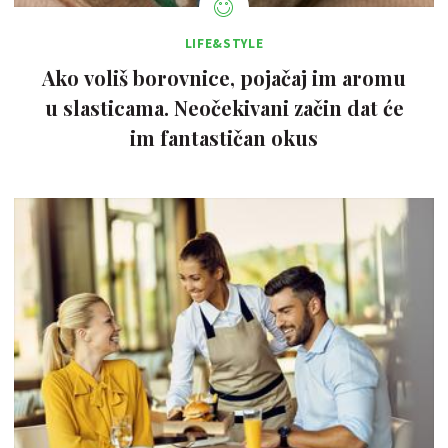
LIFE&STYLE
Ako voliš borovnice, pojačaj im aromu
u slasticama. Neočekivani začin dat će
im fantastičan okus