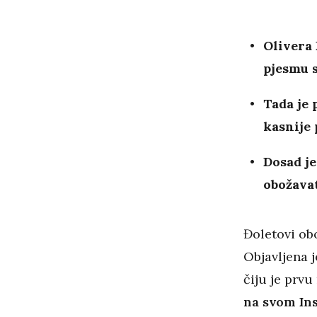
Olivera 
pjesmu 
Tada je 
kasnije 
Dosad je
obožavat
Đoletovi obo
Objavljena 
čiju je prv
na svom In