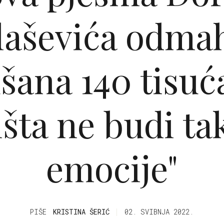
laševića odmah
šana 140 tisuć
išta ne budi ta
emocije"
PIŠE
KRISTINA ŠERIĆ
02. SVIBNJA 2022.