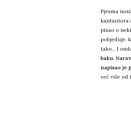
Pjesma nosi
kantautora 
pisao o nek
pobjeđuje, k
tako... I on
baku. Narav
napisao je 
već više od 