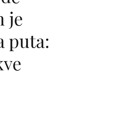
 je
a puta:
kve