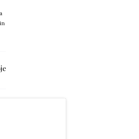
a
in
je