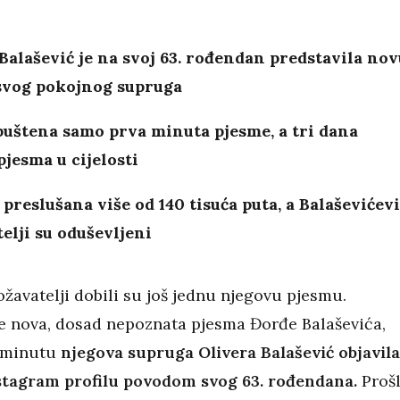
Balašević je na svoj 63. rođendan predstavila nov
svog pokojnog supruga
puštena samo prva minuta pjesme, a tri dana
pjesma u cijelosti
 preslušana više od 140 tisuća puta, a Balaševićevi
elji su oduševljeni
žavatelji dobili su još jednu njegovu pjesmu.
je nova, dosad nepoznata pjesma Đorđe Balaševića,
u minutu
njegova supruga Olivera Balašević objavila
stagram profilu povodom svog 63. rođendana.
Proš