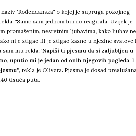
 naziv "Rođendanska" o kojoj je supruga pokojnog
rekla: "Samo sam jednom burno reagirala. Uvijek je
im promašenim, nesretnim ljubavima, kako ljubav ne
ako nije stigao ili je stigao kasno u njezine svatove 
da sam mu rekla:
'Napiši ti pjesmu da si zaljubljen u
no, uputio mi je jedan od onih njegovih pogleda. I
pjesmu"
, rekla je Olivera. Pjesma je dosad preslušan
140 tisuća puta.