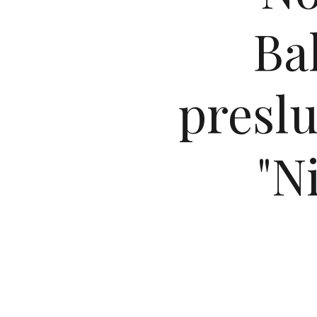
Ba
preslu
"N