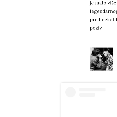
je malo viš
legendarnog
pred nekolik
poziv.