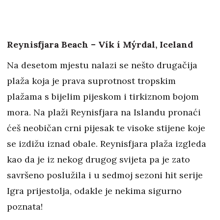
Reynisfjara Beach – Vík í Mýrdal, Iceland
Na desetom mjestu nalazi se nešto drugačija
plaža koja je prava suprotnost tropskim
plažama s bijelim pijeskom i tirkiznom bojom
mora. Na plaži Reynisfjara na Islandu pronaći
ćeš neobičan crni pijesak te visoke stijene koje
se izdižu iznad obale. Reynisfjara plaža izgleda
kao da je iz nekog drugog svijeta pa je zato
savršeno poslužila i u sedmoj sezoni hit serije
Igra prijestolja, odakle je nekima sigurno
poznata!