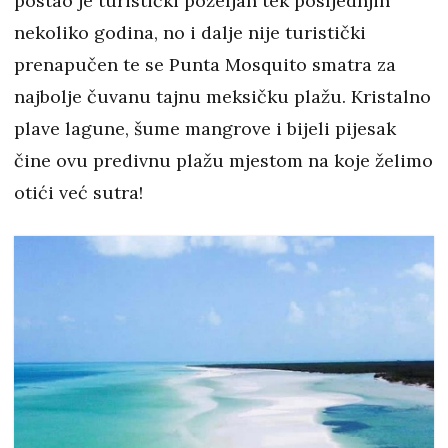
postao je turistički poželjan tek posljednjih
nekoliko godina, no i dalje nije turistički
prenapučen te se Punta Mosquito smatra za
najbolje čuvanu tajnu meksičku plažu. Kristalno
plave lagune, šume mangrove i bijeli pijesak
čine ovu predivnu plažu mjestom na koje želimo
otići već sutra!