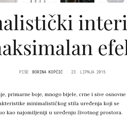
listički interi
aksimalan efe
PIŠE
BORINA KOPČIĆ
23. LIPNJA 2015.
ije, primarne boje, mnogo bijele, crne i sive osnovne
akteristike minimalističkog stila uređenja koji se
o kao najomiljeniji u uređenju životnog prostora.