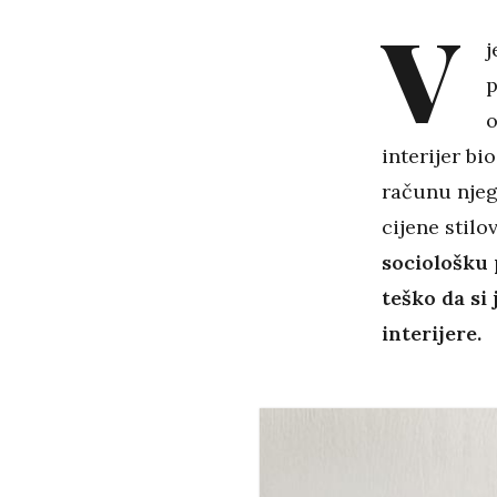
V
j
p
o
interijer bi
računu njego
cijene stilo
sociološku 
teško da si
interijere.