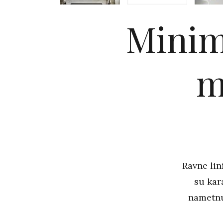
Minima
m
Ravne lin
su kar
nametnu