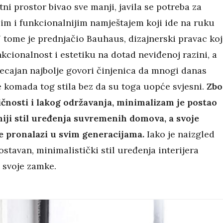
tni prostor bivao sve manji, javila se potreba za
jim i funkcionalnijim namještajem koji ide na ruku
U tome je prednjačio Bauhaus, dizajnerski pravac koj
nkcionalnost i estetiku na dotad neviđenoj razini, a
jecajan najbolje govori činjenica da mnogi danas
e komada tog stila bez da su toga uopće svjesni.
Zbo
ičnosti i lakog održavanja, minimalizam je postao
iji stil uređenja suvremenih domova, a svoje
e pronalazi u svim generacijama.
Iako je naizgled
stavan, minimalistički stil uređenja interijera
 svoje zamke.