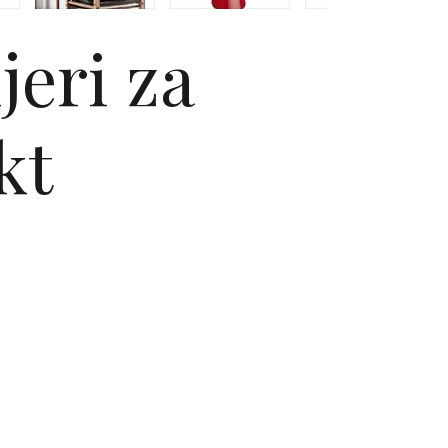
jeri za
kt