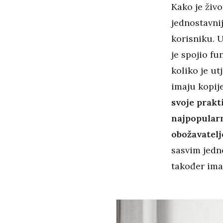
Kako je živo
jednostavni
korisniku. 
je spojio fu
koliko je ut
imaju kopij
svoje prakt
najpopularn
obožavatelj
sasvim jedno
također ima