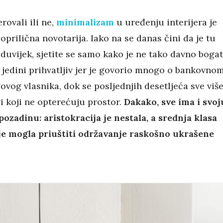
erovali ili ne,
minimalizam
u uređenju interijera je
oprilična novotarija. Iako na se danas čini da je tu
duvijek, sjetite se samo kako je ne tako davno boga
o jedini prihvatljiv jer je govorio mnogo o bankovno
vog vlasnika, dok se posljednjih desetljeća sve viš
vi koji ne opterećuju prostor.
Dakako, sve ima i svoj
pozadinu: aristokracija je nestala, a srednja klasa
 je mogla priuštiti održavanje raskošno ukrašene