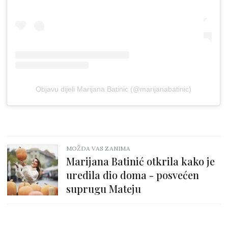
Objavu dijeli Marijana Batinic (@marijanabatinic)
MOŽDA VAS ZANIMA
Marijana Batinić otkrila kako je
uredila dio doma - posvećen
suprugu Mateju