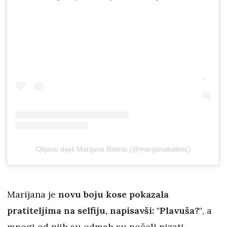
Objavu dijeli Marijana Batinic (@marijanabatinic)
Marijana je
novu boju kose pokazala
pratiteljima na selfiju, napisavši: "Plavuša?"
, a
mnogi od njih su odmah su počeli nizati