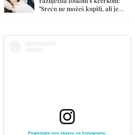
raznježila fotkom s kćerkom:
"Sreću ne možeš kupiti, ali je
možeš roditi"
Pogledajte ovu objavu na Instagramu.