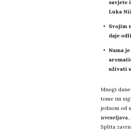
savjete 
Luka Niž
Svojim 
daje odl
Nama je 
aromatič
uživati 
Mnogi dane 
tome im si
jednom od s
uveseljava
,
Splita zavrn