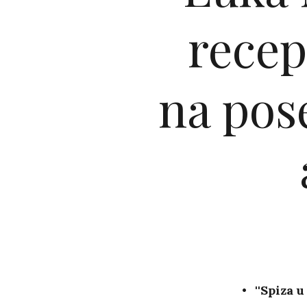
recep
na pos
''Spiza 