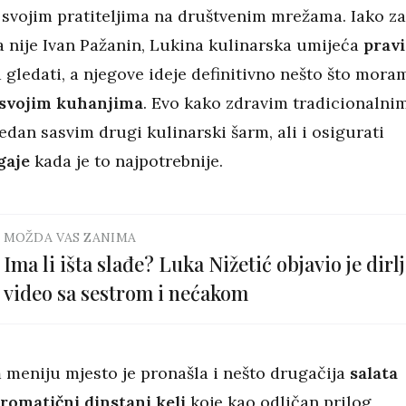
a svojim pratiteljima na društvenim mrežama. Iako za
a nije Ivan Pažanin, Lukina kulinarska umijeća
pravi
 gledati, a njegove ideje definitivno nešto što mora
 svojim kuhanjima
. Evo kako zdravim tradicionalni
jedan sasvim drugi kulinarski šarm, ali i osigurati
gaje
kada je to najpotrebnije.
MOŽDA VAS ZANIMA
Ima li išta slađe? Luka Nižetić objavio je dirlj
video sa sestrom i nećakom
meniju mjesto je pronašla i nešto drugačija
salata
romatični dinstani kelj
koje kao odličan prilog