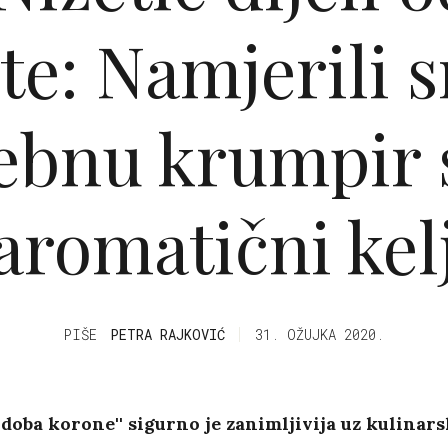
te: Namjerili 
ebnu krumpir s
aromatični kel
PIŠE
PETRA RAJKOVIĆ
31. OŽUJKA 2020.
u doba korone'' sigurno je zanimljivija uz kulinar