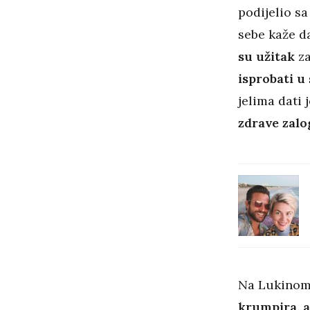
podijelio s
sebe kaže d
su užitak
za
isprobati u
jelima dati 
zdrave zalo
Na Lukinom 
krumpira, a