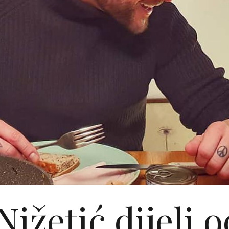
ižetić dijeli 