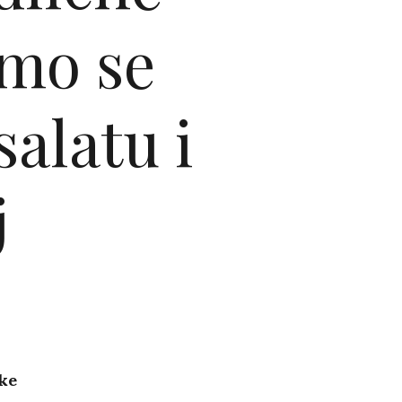
smo se
alatu i
j
ske