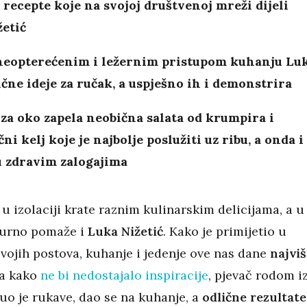
i recepte koje na svojoj društvenoj mreži dijeli
etić
neopterećenim i ležernim pristupom kuhanju Lu
ične ideje za ručak, a uspješno ih i demonstrira
za oko zapela neobična salata od krumpira i
ni kelj koje je najbolje poslužiti uz ribu, a onda i
u zdravim zalogajima
u izolaciji krate raznim kulinarskim delicijama, a u
gurno pomaže i
Luka Nižetić
. Kako je primijetio u
vojih postova, kuhanje i jedenje ove nas dane
najviš
 a kako
ne bi nedostajalo inspiracije
, pjevač rodom i
uo je rukave, dao se na kuhanje, a
odlične rezultate