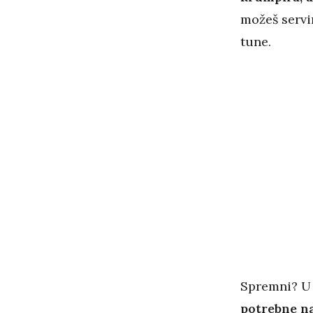
možeš servir
tune.
Spremni? U 
potrebne na