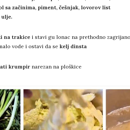
l sa začinima, piment, češnjak, lovorov list
ulje.
i na trakice
i stavi gu lonac na prethodno zagrijan
malo vode i ostavi da se
kelj dinsta
ati krumpir
narezan na ploškice