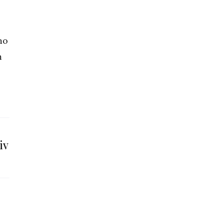
mo
m
iv