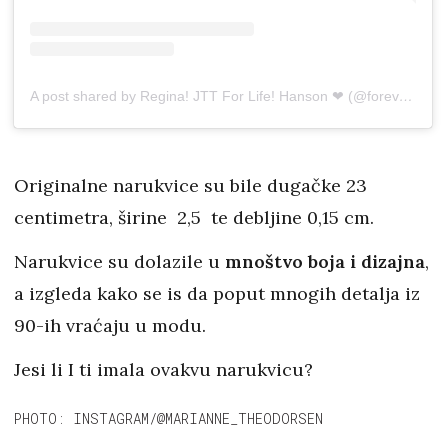
A post shared by Regina! JTT For Life! Hanson ❤ (@forever_90s_fan)
Originalne narukvice su bile dugačke 23
centimetra, širine 2,5 te debljine 0,15 cm.
Narukvice su dolazile u
mnoštvo boja i dizajna
,
a izgleda kako se is da poput mnogih detalja iz
90-ih vraćaju u modu.
Jesi li I ti imala ovakvu narukvicu?
PHOTO: INSTAGRAM/@MARIANNE_THEODORSEN