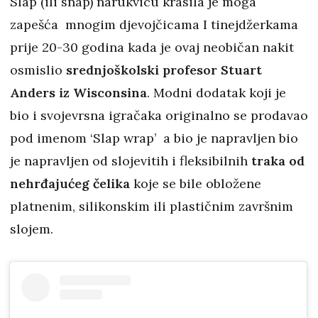
Slap (ili snap) narukvicu krasila je moga
zapešća mnogim djevojčicama I tinejdžerkama
prije 20-30 godina kada je ovaj neobičan nakit
osmislio
srednjoškolski profesor Stuart
Anders iz Wisconsina
. Modni dodatak koji je
bio i svojevrsna igračaka originalno se prodavao
pod imenom ‘Slap wrap’ a bio je napravljen bio
je napravljen od slojevitih i fleksibilnih
traka od
nehrđajućeg čelika
koje se bile obložene
platnenim, silikonskim ili plastičnim završnim
slojem.