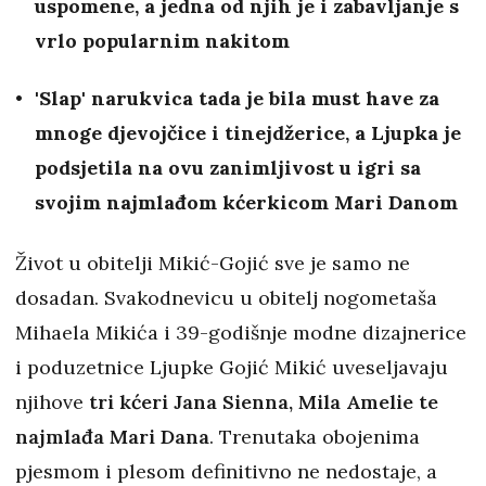
uspomene, a jedna od njih je i zabavljanje s
vrlo popularnim nakitom
'Slap' narukvica tada je bila must have za
mnoge djevojčice i tinejdžerice, a Ljupka je
podsjetila na ovu zanimljivost u igri sa
svojim najmlađom kćerkicom Mari Danom
Život u obitelji Mikić-Gojić sve je samo ne
dosadan. Svakodnevicu u obitelj nogometaša
Mihaela Mikića i 39-godišnje modne dizajnerice
i poduzetnice Ljupke Gojić Mikić uveseljavaju
njihove
tri kćeri Jana Sienna, Mila Amelie te
najmlađa Mari Dana
. Trenutaka obojenima
pjesmom i plesom definitivno ne nedostaje, a