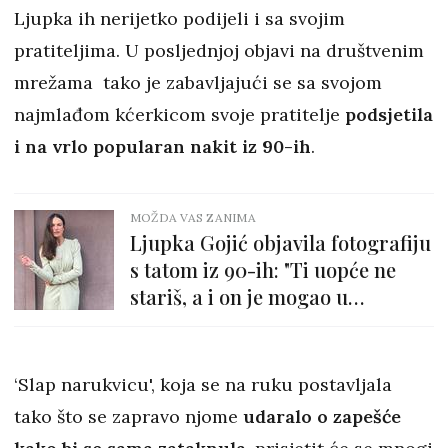
Ljupka ih nerijetko podijeli i sa svojim
pratiteljima. U posljednjoj objavi na društvenim
mrežama tako je zabavljajući se sa svojom
najmlađom kćerkicom svoje pratitelje
podsjetila
i na vrlo popularan nakit iz 90-ih
.
MOŽDA VAS ZANIMA
Ljupka Gojić objavila fotografiju
s tatom iz 90-ih: "Ti uopće ne
stariš, a i on je mogao u
modele..."
‘Slap narukvicu', koja se na ruku postavljala
tako što se zapravo njome
udaralo o zapešće