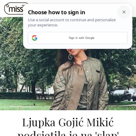
Sign in with Google
Ljupka Gojić Mikić
podsjetila je na 'slap'