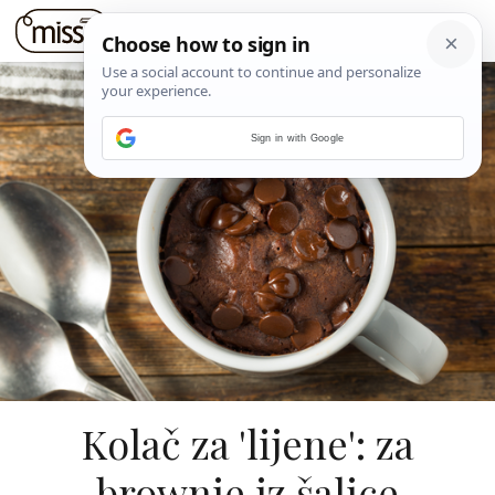
Sign in with Google
Kolač za 'lijene': za
brownie iz šalice