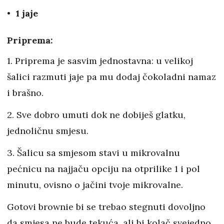
1 jaje
Priprema:
1. Priprema je sasvim jednostavna: u velikoj
šalici razmuti jaje pa mu dodaj čokoladni namaz
i brašno.
2. Sve dobro umuti dok ne dobiješ glatku,
jednoličnu smjesu.
3. Šalicu sa smjesom stavi u mikrovalnu
pećnicu na najjaču opciju na otprilike 1 i pol
minutu, ovisno o jačini tvoje mikrovalne.
Gotovi brownie bi se trebao stegnuti dovoljno
da smjesa ne bude tekuća, ali bi kolač svejedno