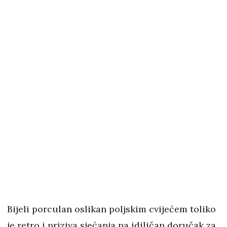
Bijeli porculan oslikan poljskim cvijećem toliko
je retro i priziva sjećanja na idiličan doručak za