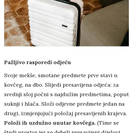
Pažljivo rasporedi odjeću
Svoje mekše, smotane predmete prve stavi u
kovčeg, na dbo. Slijedi presavijena odjeća: za
srednji sloj počni s najdužim predmetima, poput
suknji i hlača. Složi odjevne predmete jedan na
drugi, izmjenjujući položaj presavijenih krajeva.
Položi ih uzdužno unutar kovčega.
(Time se
štedi prostor jer se debeli presavijeni dijelovi