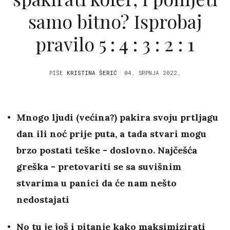
samo bitno? Isprobaj
pravilo 5 : 4 : 3 : 2 : 1
PIŠE
KRISTINA ŠERIĆ
04. SRPNJA 2022.
Mnogo ljudi (većina?) pakira svoju prtljagu
dan ili noć prije puta, a tada stvari mogu
brzo postati teške - doslovno. Najčešća
greška - pretovariti se sa suvišnim
stvarima u panici da će nam nešto
nedostajati
No tu je još i pitanje kako maksimizirati