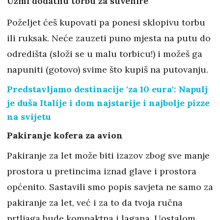
Uzmi dodatnu torbu za suvenire
Poželjet ćeš kupovati pa ponesi sklopivu torbu
ili ruksak. Neće zauzeti puno mjesta na putu do
odredišta (složi se u malu torbicu!) i možeš ga
napuniti (gotovo) svime što kupiš na putovanju.
Predstavljamo destinacije 'za 10 eura': Napulj
je duša Italije i dom najstarije i najbolje pizze
na svijetu
Pakiranje kofera za avion
Pakiranje za let može biti izazov zbog sve manje
prostora u pretincima iznad glave i prostora
općenito. Sastavili smo popis savjeta ne samo za
pakiranje za let, već i za to da tvoja ručna
prtljaga bude kompaktna i lagana. Uostalom,