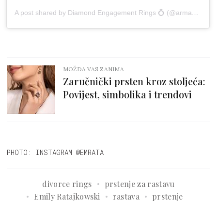
A post shared by Diamond Engagement Rings 💍 (@armansjewellery)
MOŽDA VAS ZANIMA
Zaručnički prsten kroz stoljeća:
Povijest, simbolika i trendovi
PHOTO: INSTAGRAM @EMRATA
divorce rings
prstenje za rastavu
Emily Ratajkowski
rastava
prstenje