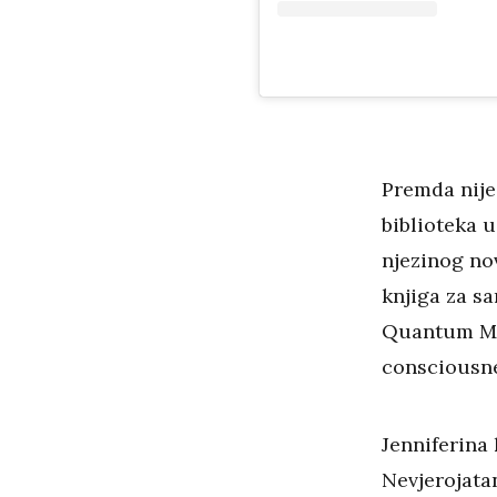
Premda nije 
biblioteka 
njezinog nov
knjiga za sa
Quantum Man
consciousne
Jenniferina 
Nevjerojatan