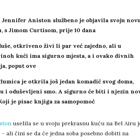
Jennifer Aniston službeno je objavila svoju nov
, s Jimom Curtisom, prije 10 dana
duše, otkriveno živi li par već zajedno, ali u
inoh kući ima sigurno mjesta, a i ovako divnih
ja, poput ove
lumica je otkrila još jedan komadić svog doma,
u i oduševljeni smo. A sigurno će biti i njezin no
Koji je pisac
knjiga za samopomoć
iston
uselila se u svoju prekrasnu kuću na Bel Airu j
 – ali čini se da će jedna soba posebno dobiti na