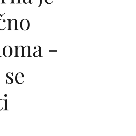
ično
doma -
 se
i