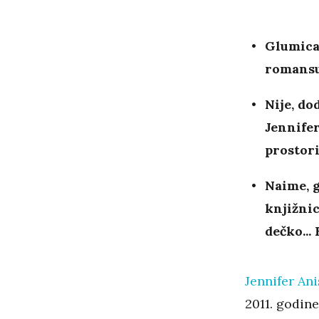
Glumica 
romansu
Nije, do
Jennifer
prostori
Naime, g
knjižnic
dečko... 
Jennifer An
2011. godine