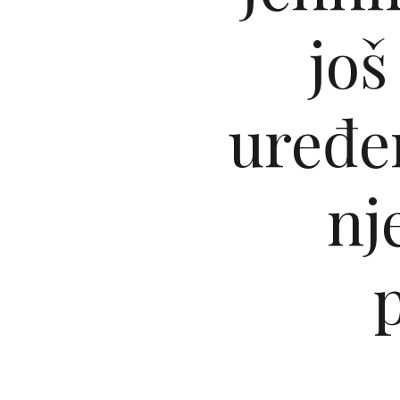
još
uređe
nj