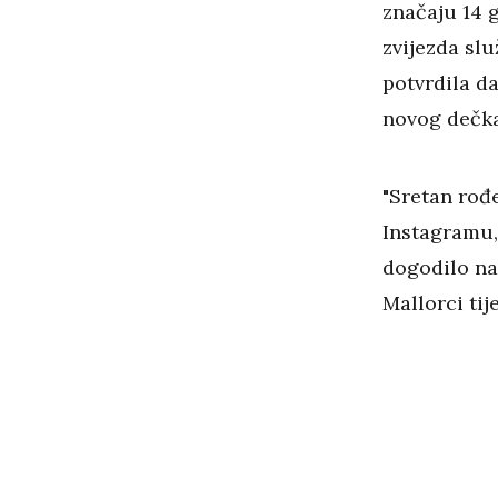
značaju 14 
zvijezda sl
potvrdila d
novog dečka
"Sretan rođe
Instagramu, 
dogodilo na
Mallorci tij