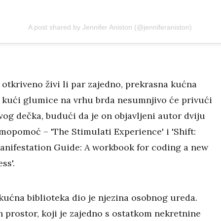
A post shared by Jennifer Aniston (@jenniferaniston)
otkriveno živi li par zajedno, prekrasna kućna
u kući glumice na vrhu brda nesumnjivo će privući
og dečka, budući da je on objavljeni autor dviju
mopomoć – 'The Stimulati Experience' i 'Shift:
ifestation Guide: A workbook for coding a new
ss'.
kućna biblioteka dio je njezina osobnog ureda.
 prostor, koji je zajedno s ostatkom nekretnine