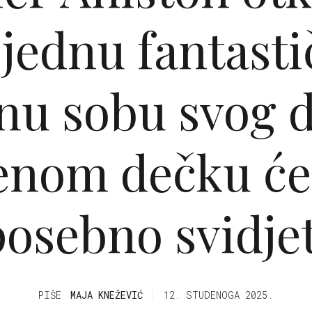
 jednu fantast
nu sobu svog 
enom dečku će
posebno svidjet
PIŠE
MAJA KNEŽEVIĆ
12. STUDENOGA 2025.