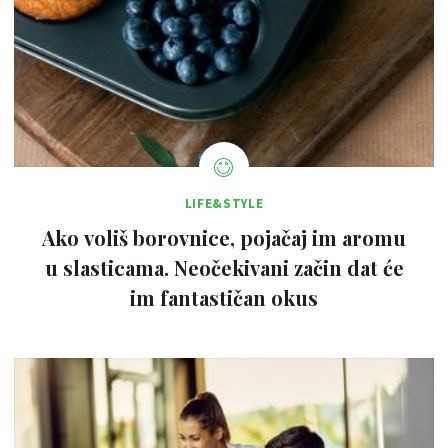
LIFE&STYLE
Ako voliš borovnice, pojačaj im aromu
u slasticama. Neočekivani začin dat će
im fantastičan okus