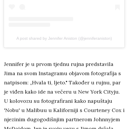
A post shared by Jennifer Aniston (@jenniferaniston)
Jennifer je u prvom tjednu rujna predstavila
Jima na svom Instagramu objavom fotografija s
natpisom: „Hvala ti, ljeto." Također u rujnu, par
je viđen kako ide na večeru u New York Cityju.
U kolovozu su fotografirani kako napuštaju
'Nobu' u Malibuu u Kaliforniji s Courteney Cox i
njezinim dugogodišnjim partnerom Johnnyjem
McDaidom. Jen je svoju vezu s Jimom držala