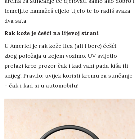
krema za sunčanje će djelovati samo ako dobro i
temeljito namažeš cijelo tijelo te to radiš svaka
dva sata.
Rak kože je češći na lijevoj strani
U Americi je rak kože lica (ali i bore) češći –
zbog položaja u kojem vozimo. UV svijetlo
prolazi kroz prozor čak i kad vani pada kiša ili
snijeg. Pravilo: uvijek koristi kremu za sunčanje
– čak i kad si u automobilu!