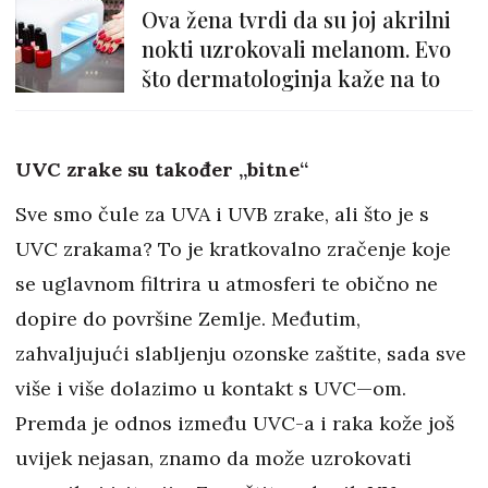
Ova žena tvrdi da su joj akrilni
nokti uzrokovali melanom. Evo
što dermatologinja kaže na to
UVC zrake su također „bitne“
Sve smo čule za UVA i UVB zrake, ali što je s
UVC zrakama? To je kratkovalno zračenje koje
se uglavnom filtrira u atmosferi te obično ne
dopire do površine Zemlje. Međutim,
zahvaljujući slabljenju ozonske zaštite, sada sve
više i više dolazimo u kontakt s UVC—om.
Premda je odnos između UVC-a i raka kože još
uvijek nejasan, znamo da može uzrokovati