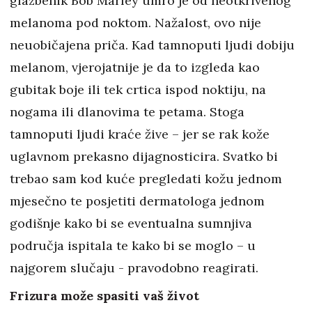
glazbenik Bob Marley umro je od neotkrivenog
melanoma pod noktom. Nažalost, ovo nije
neuobičajena priča. Kad tamnoputi ljudi dobiju
melanom, vjerojatnije je da to izgleda kao
gubitak boje ili tek crtica ispod noktiju, na
nogama ili dlanovima te petama. Stoga
tamnoputi ljudi kraće žive – jer se rak kože
uglavnom prekasno dijagnosticira. Svatko bi
trebao sam kod kuće pregledati kožu jednom
mjesečno te posjetiti dermatologa jednom
godišnje kako bi se eventualna sumnjiva
područja ispitala te kako bi se moglo – u
najgorem slučaju - pravodobno reagirati.
Frizura može spasiti vaš život