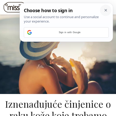
Sign in with Google
Iznenađujuće činjenice o
raku kože koje trebamo