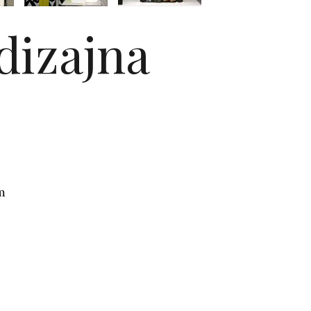
dizajna
m