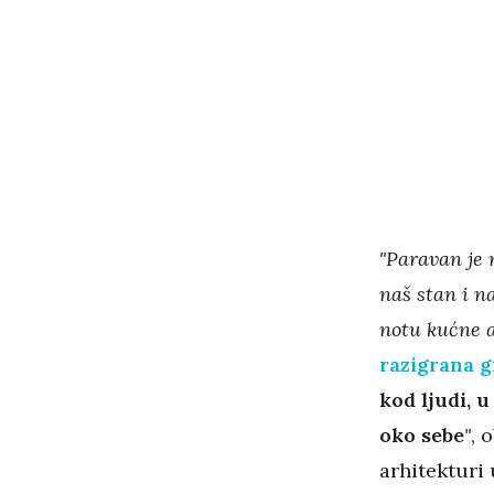
"Paravan je 
naš stan i n
notu kućne a
razigrana g
kod ljudi, u
oko sebe
"
, 
arhitekturi 