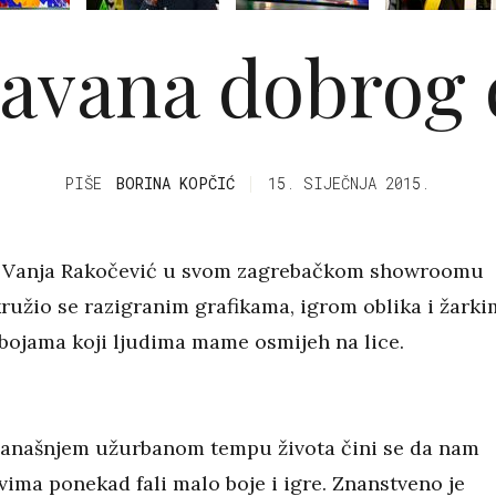
ravana dobrog 
PIŠE
BORINA KOPČIĆ
15. SIJEČNJA 2015.
r Vanja Rakočević u svom zagrebačkom showroomu
ružio se razigranim grafikama, igrom oblika i žarki
bojama koji ljudima mame osmijeh na lice.
anašnjem užurbanom tempu života čini se da nam
vima ponekad fali malo boje i igre. Znanstveno je