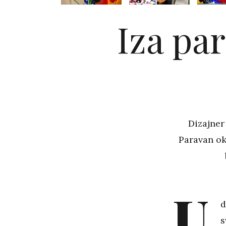
Iza pa
Dizajne
Paravan ok
U
d
s