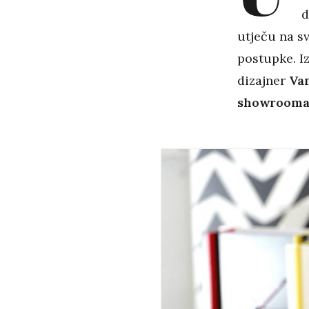
d
utječu na sv
postupke. Iz
dizajner
Van
showrooma P