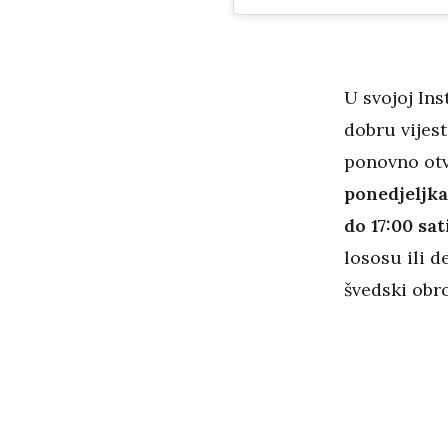
U svojoj Ins
dobru vijest
ponovno otv
ponedjeljka 
do 17:00 sat
lososu ili 
švedski obr