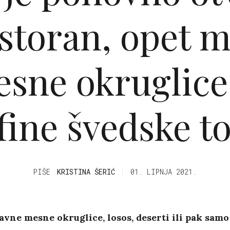
estoran, opet
sne okruglice
fine švedske to
PIŠE
KRISTINA ŠERIĆ
01. LIPNJA 2021.
vne mesne okruglice, losos, deserti ili pak samo