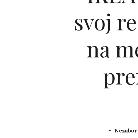
svoj r
na me
pre
Nezabora