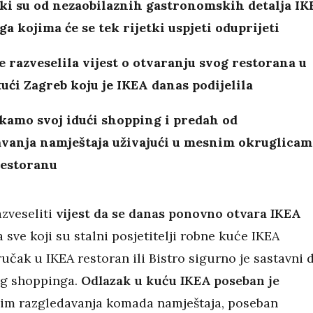
ki su od nezaobilaznih gastronomskih detalja IK
a kojima će se tek rijetki uspjeti oduprijeti
 razveselila vijest o otvaranju svog restorana u
ući Zagreb koju je IKEA danas podijelila
kamo svoj idući shopping i predah od
avanja namještaja uživajući u mesnim okruglicam
restoranu
zveseliti
vijest da se danas ponovno otvara IKEA
 sve koji su stalni posjetitelji robne kuće IKEA
učak u IKEA restoran ili Bistro sigurno je sastavni 
eg shoppinga.
Odlazak u kuću IKEA poseban je
sim razgledavanja komada namještaja, poseban