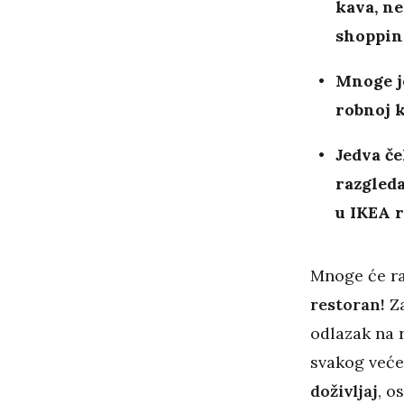
kava, ne
shopping
Mnoge je
robnoj k
Jedva če
razgled
u IKEA 
Mnoge će ra
restoran!
Za
odlazak na r
svakog već
doživljaj
, o