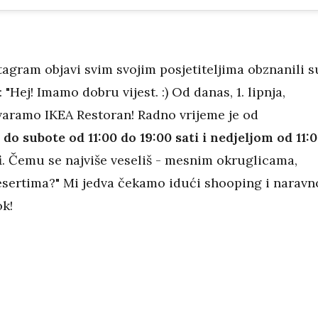
tagram objavi svim svojim posjetiteljima obznanili s
: "Hej! Imamo dobru vijest. :) Od danas, 1. lipnja,
aramo IKEA Restoran! Radno vrijeme je od
do subote od 11:00 do 19:00 sati i nedjeljom od 11:
i
. Čemu se najviše veseliš - mesnim okruglicama,
desertima?" Mi jedva čekamo idući shooping i naravn
ok!