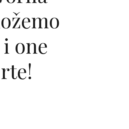
 možemo
 i one
rte!