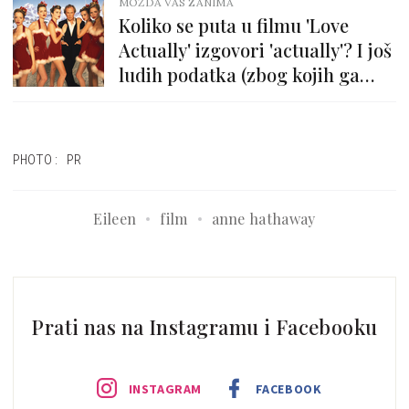
MOŽDA VAS ZANIMA
Koliko se puta u filmu 'Love
Actually' izgovori 'actually'? I još
ludih podatka (zbog kojih ga
treba opet pogledati)
PHOTO: PR
Eileen
film
anne hathaway
Prati nas na Instagramu i Facebooku
INSTAGRAM
FACEBOOK