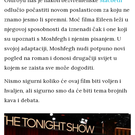
Oldroyd nas je nakon bezvremenske
Macbeth
odlučio počastiti novom poslasticom za koju ne
znamo jesmo li spremni. Moć filma Eileen leži u
njegovoj sposobnosti da iznenadi čak i one koji
su upoznati s Moshfegh i njenim pisanjem. U
svojoj adaptaciji, Moshfegh nudi potpuno novi
pogled na roman i donosi drugačiji svijet u
kojem se zaista sve može dogoditi.
Nismo sigurni koliko će ovaj film biti voljen i
hvaljen, ali sigurno smo da će biti tema brojnih
kava i debata.