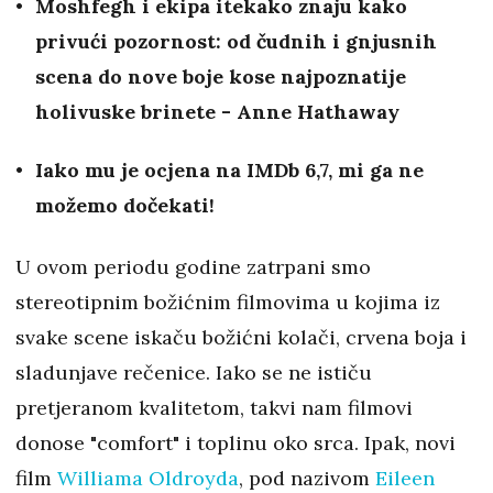
Moshfegh i ekipa itekako znaju kako
privući pozornost: od čudnih i gnjusnih
scena do nove boje kose najpoznatije
holivuske brinete - Anne Hathaway
Iako mu je ocjena na IMDb 6,7, mi ga ne
možemo dočekati!
U ovom periodu godine zatrpani smo
stereotipnim božićnim filmovima u kojima iz
svake scene iskaču božićni kolači, crvena boja i
sladunjave rečenice. Iako se ne ističu
pretjeranom kvalitetom, takvi nam filmovi
donose "comfort" i toplinu oko srca. Ipak, novi
film
Williama Oldroyda
, pod nazivom
Eileen