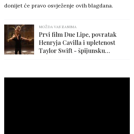
donijet će pravo osvježenje ovih blagdana.
MOŽDA VAS ZANIMA
Prvi film Due Lipe, povratak
Henryja Cavilla i upletenost
Taylor Swift - špijunsku
komediju Argylle jedva čekamo!