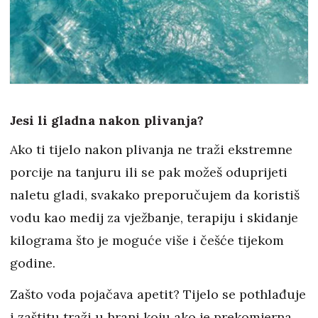
Jesi li gladna nakon plivanja?
Ako ti tijelo nakon plivanja ne traži ekstremne
porcije na tanjuru ili se pak možeš oduprijeti
naletu gladi, svakako preporučujem da koristiš
vodu kao medij za vježbanje, terapiju i skidanje
kilograma što je moguće više i češće tijekom
godine.
Zašto voda pojačava apetit? Tijelo se pothlađuje
i zaštitu traži u hrani koju ako je prekomjerna