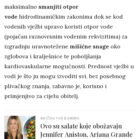
maksimalno
smanjiti otpor
vode
hidrodinamičkim zakonima dok se kod
vodenih vježbi upravo koristi otpor vode
(pojačan raznovrsnim vodenim rekvizitima) za
izgradnju uravnotežene
mišićne snage
oko
zglobova i kralješnice te poboljšanja
kardiovaskularne mogućnosti. Prednost vježbi u
vodi je što ju mogu izvoditi svi, bez posebnog
plivačkog znanja, zabavno je, korisno i
primjenjivo za cijelu obitelj.
MOŽDA VAS ZANIMA
Ovo su salate koje obožavaju
Jennifer Aniston, Ariana Grande