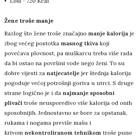
Loši - 720 Kcal
Žene troše manje
Razlog što žene troše značajno
manje kalorija
je
zbog većeg postotka
masnog tkiva
koji
povećava plovnost, pa muškarcu treba više rada
da bi ostao na površini vode nego ženi. To su
dobre vijesti za
natjecatelje
jer štednja kalorija
pogoduje većoj potrošnji goriva u utrci. S druge
strane logično je i da
najmanje sposobni
plivači
troše neusporedivo više kalorija od onih
sposobnijih. Jednostavno se bore za opstanak,
rukama i nogama previše mašu i
krivom
nekontroliranom tehnikom
troše puno