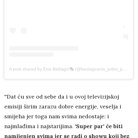
A post shared by Enis Bešlagić🎭 (@beslagicenis_jedini_pravi)
o
''Dat ću sve od sebe da i u ovoj televizijskoj
emisiji širim zarazu dobre energije, veselja i
smijeha jer toga nam svima nedostaje: i
najmlađima i najstarijima.
'Super par' će biti
namijenjen svima jer se radi o showu koji bez