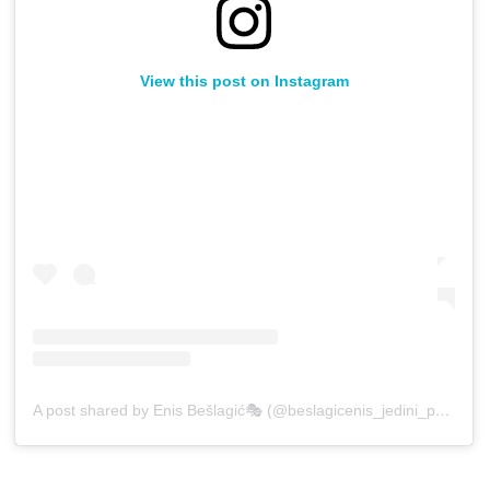
View this post on Instagram
A post shared by Enis Bešlagić🎭 (@beslagicenis_jedini_pravi)
o