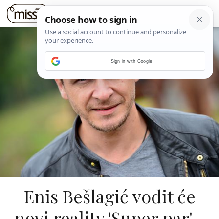
Sign in with Google
Enis Bešlagić vodit će
novi reality 'Super par' -