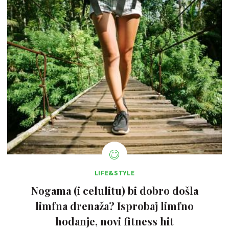
LIFE&STYLE
Nogama (i celulitu) bi dobro došla
limfna drenaža? Isprobaj limfno
hodanje, novi fitness hit