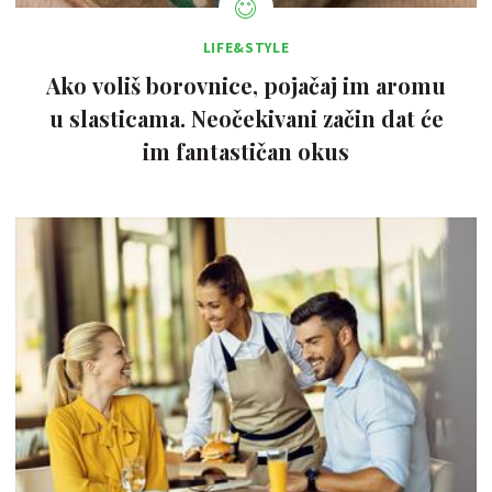
LIFE&STYLE
Ako voliš borovnice, pojačaj im aromu
u slasticama. Neočekivani začin dat će
im fantastičan okus