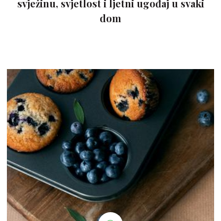
svježinu, svjetlost i ljetni ugođaj u svaki
dom