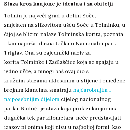
Staza kroz kanjone je idealna i za obitelji
Tolmin je najveći grad u dolini Soče,
smješten na slikovitom ušću Soče u Tolminku, u
čijoj se blizini nalaze Tolminska korita, poznata
i kao najniža ulazna točka u Nacionalni park
Triglav. Ona su zajednički naziv za
korita Tolminke i Zadlaščice koja se spajaju u
jedno ušće, a mnogi baš ovaj dio s
kružnim stazama uklesanim u stijene i omeđene
brojnim klancima smatraju
najčarobnijim i
najposebnijim dijelom
cijelog nacionalnog
parka. Budući je staza koja prolazi kanjonima
dugačka tek par kilometara, neće predstavljati
izazov ni onima koji nisu u najboljoj formi, kao