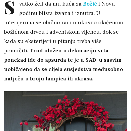
S
vatko želi da mu kuća za
Božić
i Novu
godinu blista izvana i iznutra. U
interijerima se obično radi o ukusno okićenom
božićnom drvcu i adventskom vijencu, dok se
kada su eksterijeri u pitanju treba više
pomučiti
. Trud uložen u dekoraciju vrta
ponekad ide do apsurda te je u SAD-u sasvim
uobičajeno da se cijela susjedstva međusobno
natječu u broju lampica ili ukrasa.