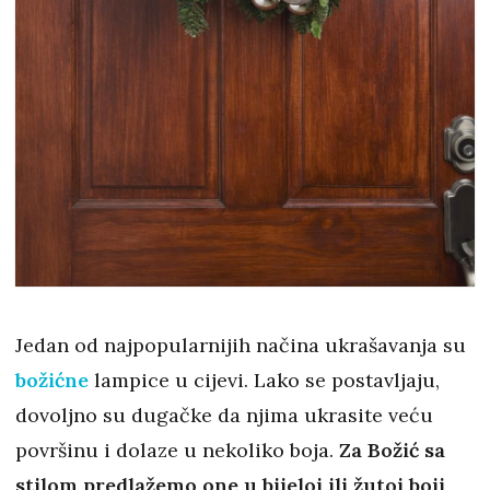
Jedan od najpopularnijih načina ukrašavanja su
božićne
lampice u cijevi. Lako se postavljaju,
dovoljno su dugačke da njima ukrasite veću
površinu i dolaze u nekoliko boja.
Za Božić sa
stilom predlažemo one u bijeloj ili žutoj boji