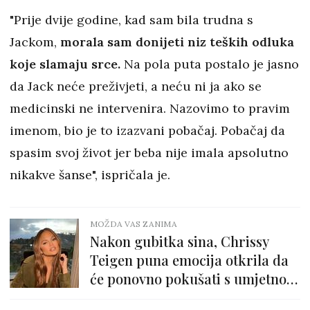
"Prije dvije godine, kad sam bila trudna s
Jackom,
morala sam donijeti niz teških odluka
koje slamaju srce.
Na pola puta postalo je jasno
da Jack neće preživjeti, a neću ni ja ako se
medicinski ne intervenira. Nazovimo to pravim
imenom, bio je to izazvani pobačaj. Pobačaj da
spasim svoj život jer beba nije imala apsolutno
nikakve šanse", ispričala je.
MOŽDA VAS ZANIMA
Nakon gubitka sina, Chrissy
Teigen puna emocija otkrila da
će ponovno pokušati s umjetnom
oplodnjom