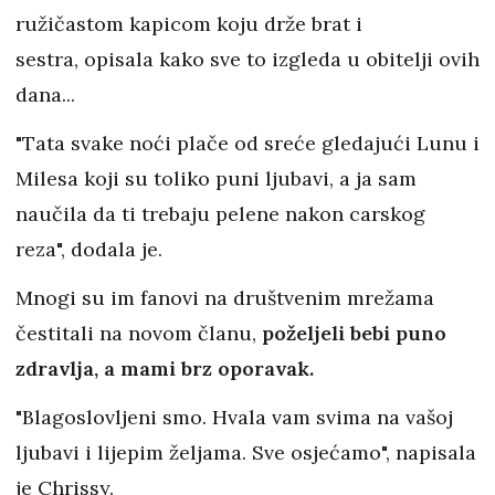
ružičastom kapicom koju drže brat i
sestra, opisala kako sve to izgleda u obitelji ovih
dana...
"Tata svake noći plače od sreće gledajući Lunu i
Milesa koji su toliko puni ljubavi, a ja sam
naučila da ti trebaju pelene nakon carskog
reza", dodala je.
Mnogi su im fanovi na društvenim mrežama
čestitali na novom članu,
poželjeli bebi puno
zdravlja, a mami brz oporavak.
"Blagoslovljeni smo. Hvala vam svima na vašoj
ljubavi i lijepim željama. Sve osjećamo", napisala
je Chrissy.