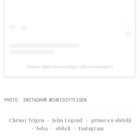
Objavu dijeli chrissy teigen (@chrissyteigen)
PHOTO: INSTAGRAM @CHRISSYTEIGEN
Chrissy Teigen
John Legend
prinova u obitelji
beba
obitelj
Instagram