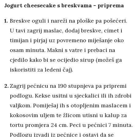
Jogurt cheesecake s breskvama - priprema
Breskve oguli i nareži na ploške pa pošećeri.
U tavi zagrij maslac, dodaj breskve, cimet i
timijan i pirjaj uz povremeno miješanje oko
osam minuta. Makni s vatre i prebaci na
cjedilo kako bi se ocijedio sirup (možeš ga
iskoristiti za ledeni čaj).
Zagrij pećnicu na 190 stupnjeva pa pripremi
podlogu. Kekse usitni u sjeckalici ili ih zdrobi
valjkom. Pomiješaj ih s otopljenim maslacem i
kokosovim uljem te žlicom utisni u kalup za
tortu promjera 24 cm. Peci u pećnici 7 minuta.
Podlogu izvadi iz pećnice i ostavi da se