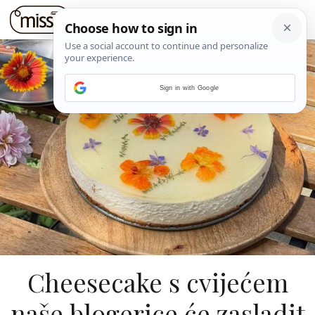
Sign in with Google
Cheesecake s cvijećem
naše blogerice će zasladit