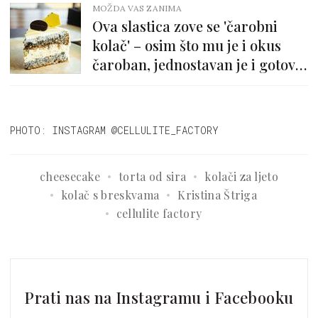
MOŽDA VAS ZANIMA
Ova slastica zove se 'čarobni
kolač' – osim što mu je i okus
čaroban, jednostavan je i gotov u
trenu
PHOTO: INSTAGRAM @CELLULITE_FACTORY
cheesecake
torta od sira
kolači za ljeto
kolač s breskvama
Kristina Štriga
cellulite factory
Prati nas na Instagramu i Facebooku