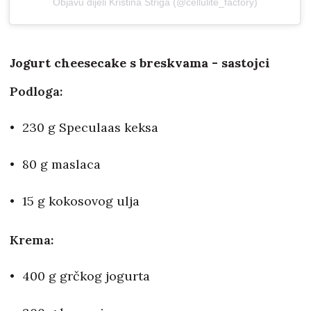
Objavu dijeli Kristina Štriga (@cellulite_factory)
Jogurt cheesecake s breskvama - sastojci
Podloga:
230 g Speculaas keksa
80 g maslaca
15 g kokosovog ulja
Krema:
400 g grčkog jogurta