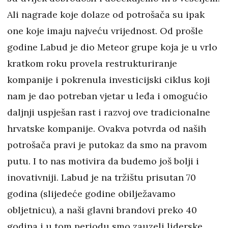
Ali nagrade koje dolaze od potrošača su ipak
one koje imaju najveću vrijednost. Od prošle
godine Labud je dio Meteor grupe koja je u vrlo
kratkom roku provela restrukturiranje
kompanije i pokrenula investicijski ciklus koji
nam je dao potreban vjetar u leđa i omogućio
daljnji uspješan rast i razvoj ove tradicionalne
hrvatske kompanije. Ovakva potvrda od naših
potrošača pravi je putokaz da smo na pravom
putu. I to nas motivira da budemo još bolji i
inovativniji. Labud je na tržištu prisutan 70
godina (slijedeće godine obilježavamo
obljetnicu), a naši glavni brandovi preko 40
godina i u tom periodu smo zauzeli liderske