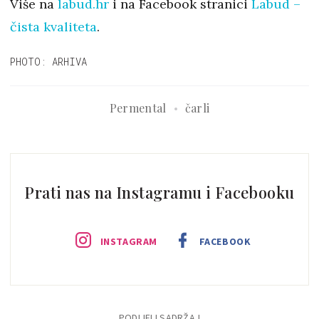
Više na
labud.hr
i na Facebook stranici
Labud –
čista kvaliteta
.
PHOTO: ARHIVA
Permental
čarli
Prati nas na Instagramu i Facebooku
INSTAGRAM
FACEBOOK
PODIJELI SADRŽAJ