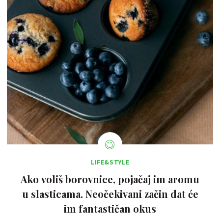
LIFE&STYLE
Ako voliš borovnice, pojačaj im aromu
u slasticama. Neočekivani začin dat će
im fantastičan okus