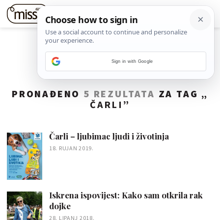
Sign in with Google
PRONAĐENO
5 REZULTATA
ZA TAG „
ČARLI
”
Čarli – ljubimac ljudi i životinja
18. RUJAN 2019.
Iskrena ispovijest: Kako sam otkrila rak
dojke
28. LIPANJ 2018.