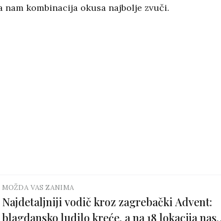
ja nam kombinacija okusa najbolje zvuči.
MOŽDA VAS ZANIMA
Najdetaljniji vodič kroz zagrebački Advent:
blagdansko ludilo kreće, a na 18 lokacija nas