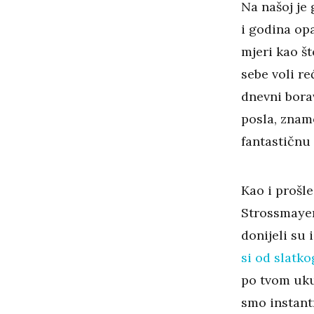
Na našoj je 
i godina opa
mjeri kao št
sebe voli re
dnevni bora
posla, znamo
fantastičnu
Kao i prošle
Strossmayer
donijeli su 
si od slatko
po tvom uku
smo instant