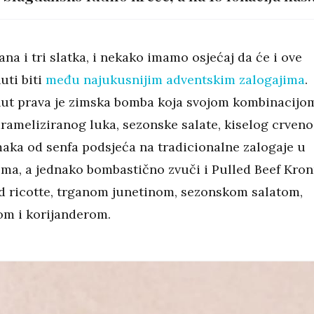
čekaju ova događanja
na i tri slatka, i nekako imamo osjećaj da će i ove
uti biti
među najukusnijim adventskim zalogajima
.
ut prava je zimska bomba koja svojom kombinacijo
arameliziranog luka, sezonske salate, kiselog crven
aka od senfa podsjeća na tradicionalne zalogaje u
ima, a jednako bombastično zvuči i Pulled Beef Kron
 ricotte, trganom junetinom, sezonskom salatom,
m i korijanderom.