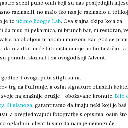
gastro sceni puno onih koji su nas posljednjih mjes
sno razmazili, no malo tko nas je razmazio u toliko
o je to
učinio Boogie Lab
. Ova sjajna ekipa koja za
ći da nisu ni pekarnica, ni brunch bar, ni restoran, v
vak s najoboljom hranom i mjuzom, kad god se prim
 da rezultat neće biti ništa manje no fantastičan, a
 su ponudu skuhali i za ovogodišnji Advent.
 godine, i ovoga puta stigli su na
ov trg na Fuliranje, a osim signature zimskih koktel
i svoje najsnažnije oružje - obožavane kronute.
Bilo 
ga ili slanoga
, garantiramo da imaju neki koji je baš
su, a pregledavajući fotografije s opisima, osim što
no ogladnili, shvatili smo da nam je nemoguće