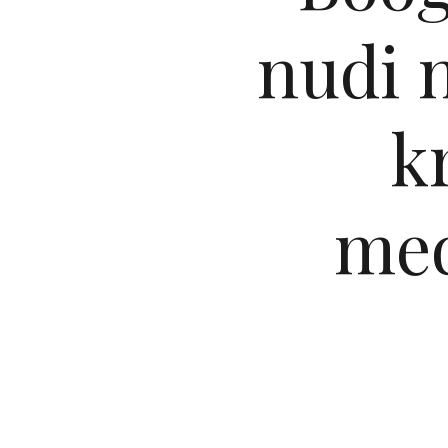
nudi n
k
med