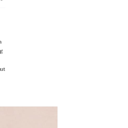
m
og
ut