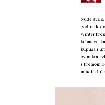
Nude dva sla
godine kron
Winter kron
kobasice, k
kupusa i um
ovim krajev
s kremom od
mladim luko