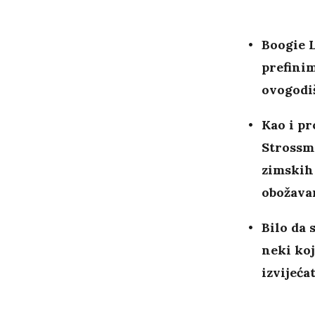
Boogie L
prefinim
ovogodi
Kao i pr
Strossma
zimskih 
obožava
Bilo da 
neki koj
izvijeća