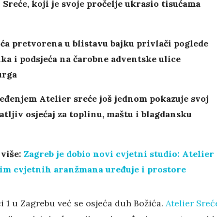
 Sreće, koji je svoje pročelje ukrasio tisućama
ća pretvorena u blistavu bajku privlači poglede
ka i podsjeća na čarobne adventske ulice
urga
eđenjem Atelier sreće još jednom pokazuje svoj
tljiv osjećaj za toplinu, maštu i blagdansku
 više:
Zagreb je dobio novi cvjetni studio: Atelier
sim cvjetnih aranžmana uređuje i prostore
ci 1 u Zagrebu već se osjeća duh Božića.
Atelier Sreć