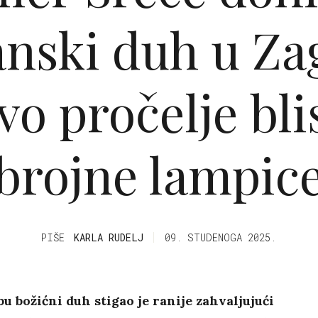
nski duh u Za
vo pročelje bli
brojne lampic
PIŠE
KARLA RUDELJ
09. STUDENOGA 2025.
u božićni duh stigao je ranije zahvaljujući