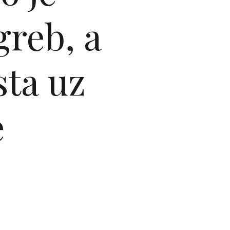
greb, a
sta uz
e