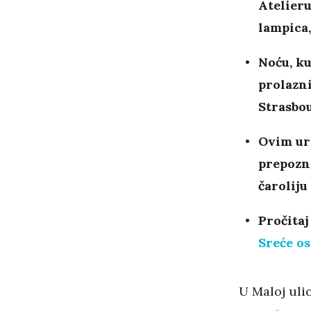
Atelieru
lampica,
Noću, ku
prolazni
Strasbo
Ovim ur
prepozna
čaroliju
Pročitaj
Sreće o
U Maloj uli