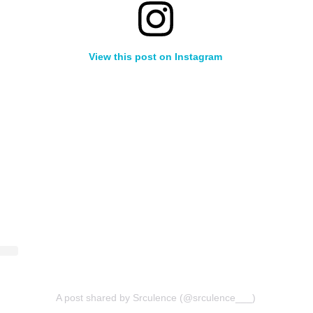
View this post on Instagram
A post shared by Srculence (@srculence___)