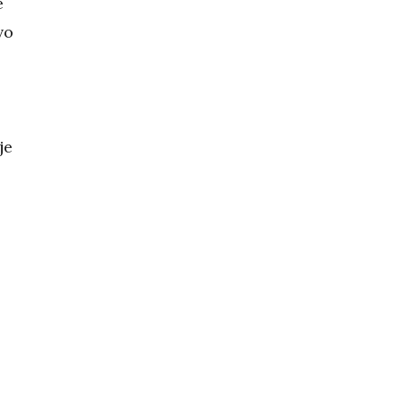
e
vo
je