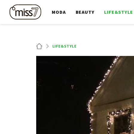
MODA
BEAUTY
LIFE&STYLE
LIFE&STYLE