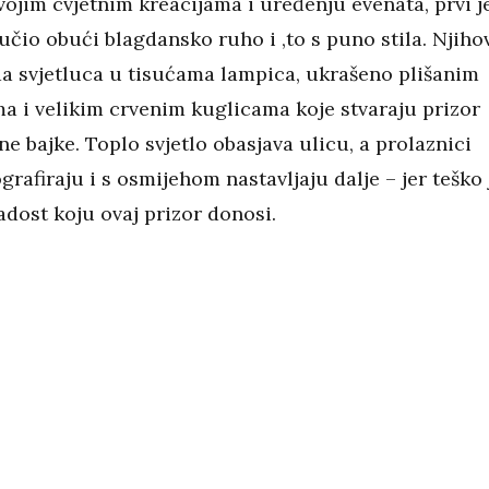
ojim cvjetnim kreacijama i uređenju evenata, prvi j
učio obući blagdansko ruho i ,to s puno stila. Njiho
da svjetluca u tisućama lampica, ukrašeno plišanim
a i velikim crvenim kuglicama koje stvaraju prizor
ne bajke. Toplo svjetlo obasjava ulicu, a prolaznici
ografiraju i s osmijehom nastavljaju dalje – jer teško 
radost koju ovaj prizor donosi.