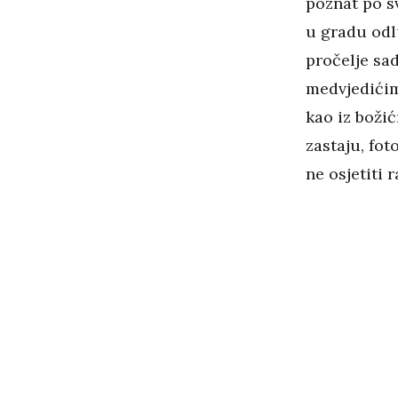
poznat po sv
u gradu odl
pročelje sa
medvjedićim
kao iz božić
zastaju, fot
ne osjetiti 