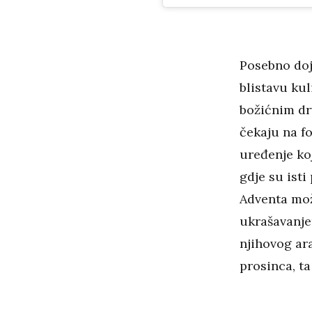
Posebno doj
blistavu kul
božićnim drv
čekaju na f
uređenje k
gdje su isti
Adventa mož
ukrašavanje
njihovog ara
prosinca, ta 