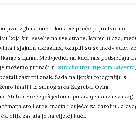
mljivo izgleda noću, kada se pročelje pretvori u
isu koja širi veselje na sve strane. Ispred ulaza, međ
ima i sjajnim ukrasima, okupili su se medvjedići ko
otkanje s njima. Medvjedići na kući nas podsjećaju n
oje možemo pronaći u
Strasbourgu tijekom Adventa
,
 postali zaštitni znak. Sada najljepšu fotografiju s
emo imati i iz samog srca Zagreba. Ovim
m, Atelier Sreće još jednom pokazuje da iza svakog
nžmana stoji srce, mašta i osjećaj za čaroliju, a ovo
čarolija zasjala je na cijeloj kući.