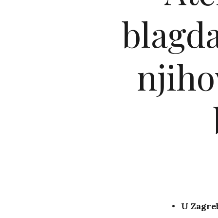
blagda
njiho
U Zagreb