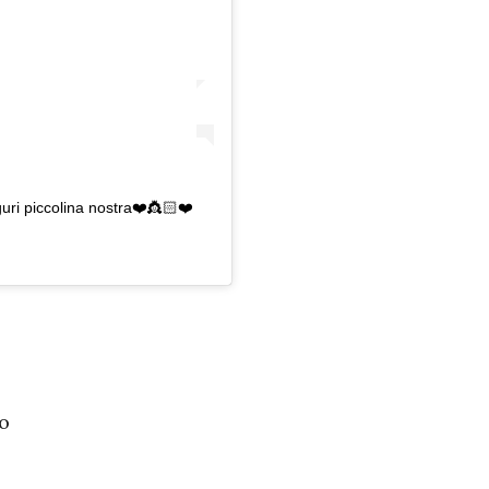
i piccolina nostra❤️👸🏻❤️
to