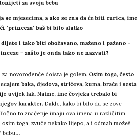
onijeti za svoju bebu
a se mjesecima, a ako se zna da će biti curica, im
či "princeza" baš bi bilo slatko
 dijete i tako biti obožavano, maženo i paženo –
inceze – zašto je onda tako ne nazvati?
 za novorođenče doista je golem.
Osim toga, često
ecajem baka, djedova, stričeva, kuma, brače i sesta
ije uvijek lak. Naime, ime čovjeka trebalo bi
njegov karakter.
Dakle, kako bi bilo da se zove
 Točno to značenje imaju ova imena u različitim
 osim toga, zvuče nekako lijepo, a i odmah možeš
“ bebu…