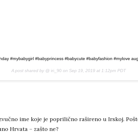
ay #mybabygirl #babyprincess #babycute #babyfashion #mylove augur
A post shared by @
iri_90
on
Sep 19, 2019 at 1:12pm PDT
zvučno ime koje je poprilično rašireno u Irskoj. Poš
no Hrvata – zašto ne?