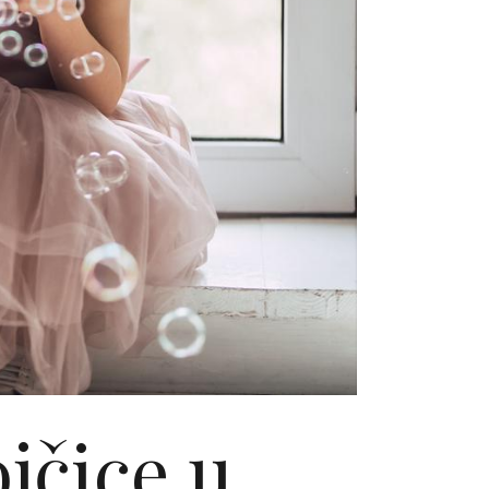
jčice u