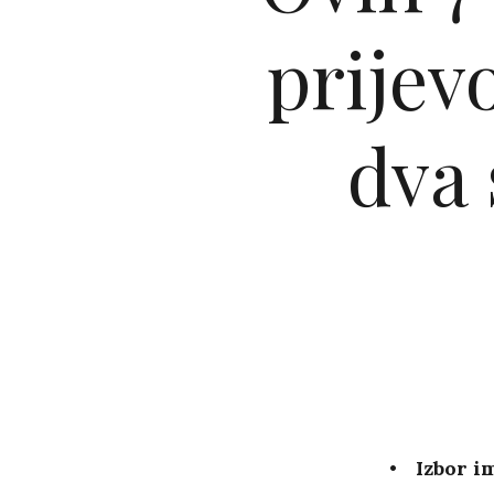
prijev
dva 
Izbor im