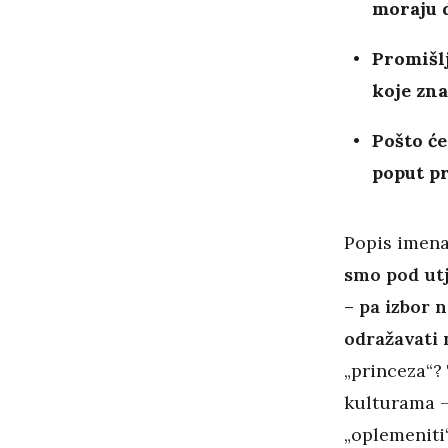
moraju d
Promišlj
koje zna
Pošto će
poput pr
Popis imena
smo pod utj
– pa izbor n
odražavati 
„princeza“?
kulturama –
„oplemeniti