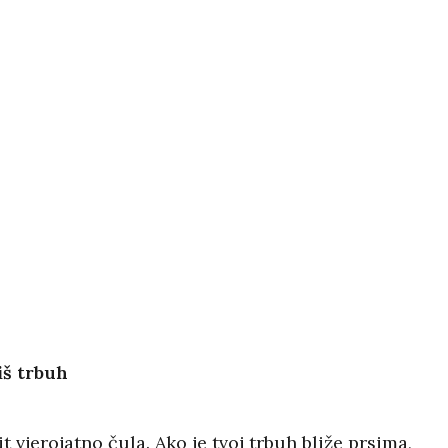
iš trbuh
it vjerojatno čula. Ako je tvoj trbuh bliže prsima,