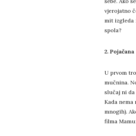
sebe. Ako se
vjerojatno č
mit izgleda 
spola?
2. Pojačan
U prvom tro
mučnina. No,
slučaj ni d
Kada nema m
mnogih). Ak
filma Mamurl