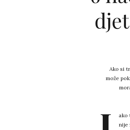
dje
Ako si t
može poka
mora
I
ako 
nije