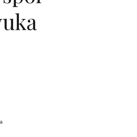
vuka
a