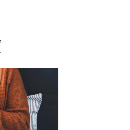
o
h
,