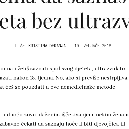
teta bez ultraz
PIŠE
KRISTINA DERANJA
10. VELJAČE 2018.
rudna i želiš saznati spol svog djeteta, ultrazvuk to
zati nakon 18. tjedna. No, ako si previše nestrpljiva,
t ćeš se pouzdati u ove nemedicinske metode
trudnoću zovu blaženim iščekivanjem, nekim ženam
 zabavno čekati da saznaju hoće li biti djevojčica ili