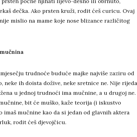
 prsten počne njihati lijevo-desno ili obrnuto,
ekaš dečka. Ako prsten kruži, rodit ćeš curicu. Ovaj
nije mislio na mame koje nose blizance različitog
a mučnina
mjesečju trudnoće buduće majke najviše zaziru od
 neke ih doista dožive, neke sretnice ne. Nije rijed
a žena u jednoj trudnoći ima mučnine, a u drugoj ne.
učnine, bit će muško, kaže teorija (i iskustvo
o imaš mučnine kao da si jedan od glavnih aktera
uk, rodit ćeš djevojčicu.