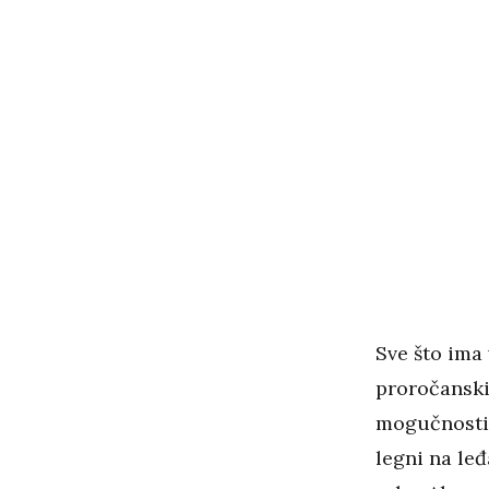
Sve što ima
proročanski
mogučnosti v
legni na leđ