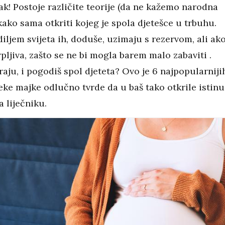
ak! Postoje različite teorije (da ne kažemo narodna
kako sama otkriti kojeg je spola djetešce u trbuhu.
iljem svijeta ih, doduše, uzimaju s rezervom, ali ak
rpljiva, zašto se ne bi mogla barem malo zabaviti .
aju, i pogodiš spol djeteta? Ovo je 6 najpopularniji
ke majke odlučno tvrde da u baš tako otkrile istinu
a liječniku.