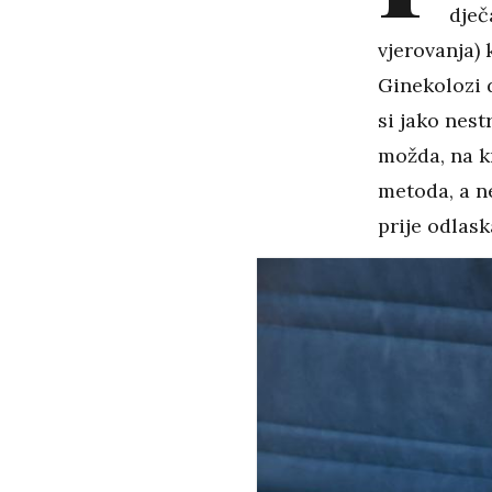
dječ
vjerovanja) 
Ginekolozi d
si jako nest
možda, na kr
metoda, a ne
prije odlask