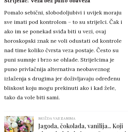
Strijelac: Veza bez puno obaveza
Pomalo sebični, slobodoljubivi i uvijek moraju
sve imati pod kontrolom – to su strijelci. Čak i
ako im se ponekad sviđa biti u vezi, ovaj
horoskopski znak ne voli odustati od kontrole
nad time koliko čvrsta veza postaje. Često su
puni sumnje i brzo se ohlade. Strijelcima je
puno privlačnija alternativa neobaveznog
izlaženja s drugima jer doživljavaju određenu
bliskost koju mogu prekinuti ako i kad žele,
tako da vole biti sami.
MOŽDA VAS ZANIMA
Jagoda, čokolada, vanilija... Koji